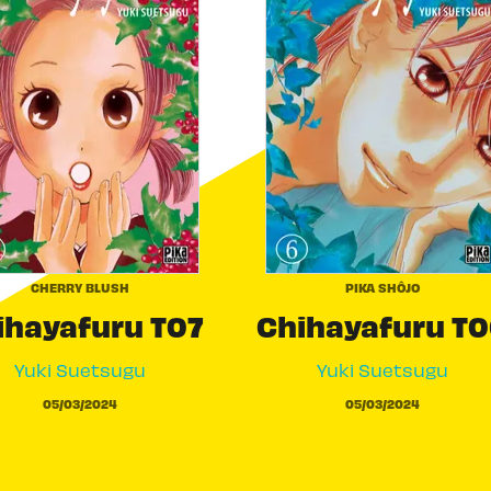
CHERRY BLUSH
PIKA SHÔJO
ihayafuru T07
Chihayafuru T
Yuki Suetsugu
Yuki Suetsugu
05/03/2024
05/03/2024