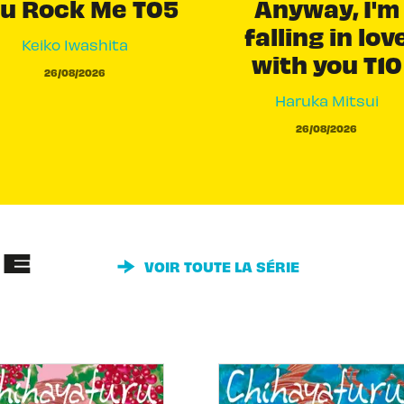
u Rock Me T05
Anyway, I'm
falling in lov
Keiko Iwashita
with you T10
26/08/2026
Haruka Mitsui
26/08/2026
IE
VOIR TOUTE LA SÉRIE