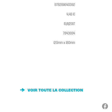
9782811640392
4,49 €
15/11/2017
7843694
120mm x 180mm
VOIR TOUTE LA COLLECTION