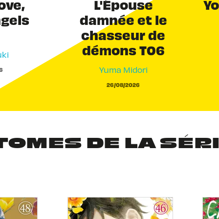
Love,
L'Épouse
Yo
ngels
damnée et le
chasseur de
démons T06
ki
Yuma Midori
6
26/08/2026
TOMES DE LA SÉR