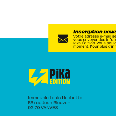
Inscription new
Votre adresse e-mail s
vous envoyer des infor
Pika Édition. Vous pouv
moment. Pour plus d’in
Immeuble Louis Hachette
58 rue Jean Bleuzen
92170 VANVES