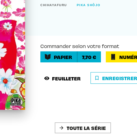
CHIHAYAFURU
PIKA SHÔJO
Commander selon votre format
PAPIER
7,70 €
NUMÉR
ENREGISTRE
FEUILLETER
bookmark_border
visibility
TOUTE LA SÉRIE
arrow_forward