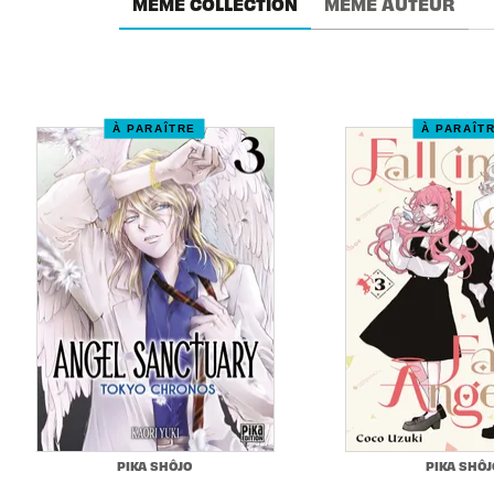
MÊME COLLECTION
MÊME AUTEUR
À PARAÎTRE
À PARAÎT
PIKA SHÔJO
PIKA SHÔJ