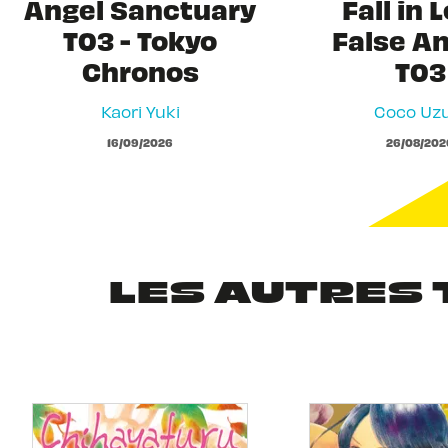
Angel Sanctuary
Fall in 
T03 - Tokyo
False A
Chronos
T03
Kaori Yuki
Coco Uzu
16/09/2026
26/08/202
LES AUTRES 