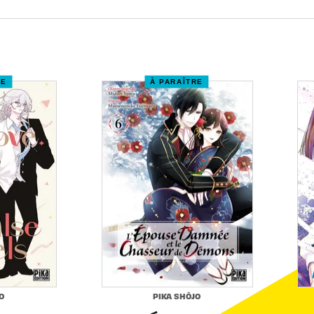
RE
À PARAÎTRE
O
PIKA SHÔJO