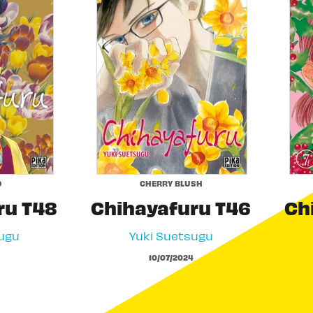
O
CHERRY BLUSH
ru T48
Chihayafuru T46
Ch
ugu
Yuki Suetsugu
10/07/2024