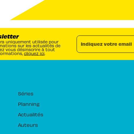
sletter
era uniquement utilisée pour
Indiquez votre email
mations sur les actualités de
ez vous désinscrire à tout
formations,
cliquez ici
.
RUBRIQUES
Séries
Planning
Actualités
Auteurs