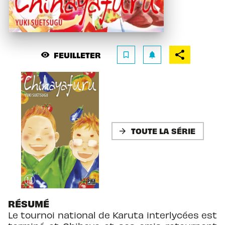
FEUILLETER
visibility
bookmark_border
notifications
TOUTE LA SÉRIE
arrow_forward
RÉSUMÉ
Le tournoi national de Karuta interlycées est