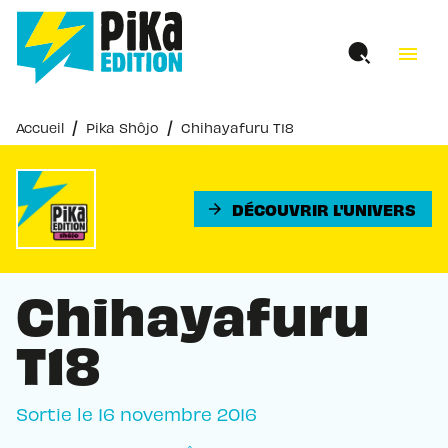
MENU
RECHERCHE
CONTENU
menu
PIED DE PAGE
/
/
Accueil
Pika Shôjo
Chihayafuru T18
DÉCOUVRIR L'UNIVERS
arrow_forward
Chihayafuru
T18
Sortie le
16 novembre 2016