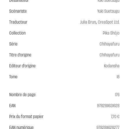
Scénariste
Yuki Suetsugu
,
Traducteur
Julia Brun
CreaSpot Ltd.
Collection
Pika Shôjo
Série
Chihayafuru
Titre d'origine
Chihayafuru
Editeur d'origine
Kodansha
Tome
18
Nombre de page
176
EAN
9782811631628
Prix du format papier
7,70 €
EAN numérique
9782811628277