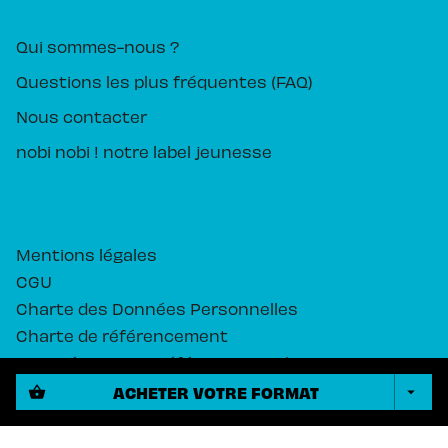
Qui sommes-nous ?
Questions les plus fréquentes (FAQ)
Nous contacter
nobi nobi ! notre label jeunesse
Mentions légales
CGU
Charte des Données Personnelles
Charte de référencement
Paramétrez vos préférences cookies
ACHETER VOTRE FORMAT
shopping_basket
arrow_drop_down