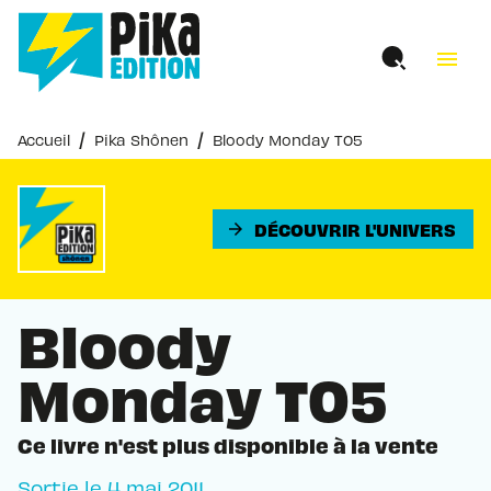
MENU
RECHERCHE
CONTENU
menu
PIED DE PAGE
/
/
Accueil
Pika Shônen
Bloody Monday T05
DÉCOUVRIR L'UNIVERS
arrow_forward
Bloody
Monday T05
Ce livre n'est plus disponible à la vente
Sortie le
4 mai 2011