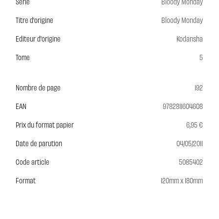
Série
Bloody Monday
Titre d'origine
Bloody Monday
Editeur d'origine
Kodansha
Tome
5
Nombre de page
192
EAN
9782811604608
Prix du format papier
6,95 €
Date de parution
04/05/2011
Code article
5085402
Format
120mm x 180mm