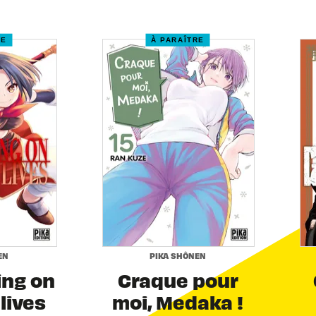
RE
À PARAÎTRE
EN
PIKA SHÔNEN
ing on
Craque pour
 lives
moi, Medaka !