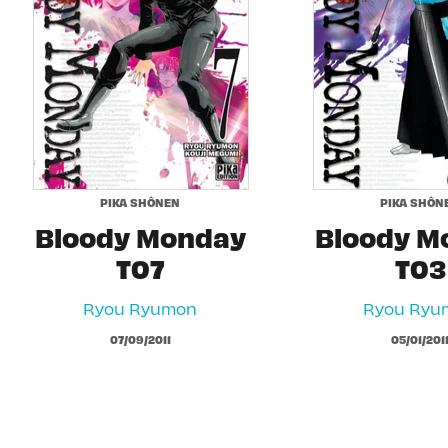
PIKA SHÔNEN
PIKA SHÔN
Bloody Monday
Bloody M
T07
T03
Ryou Ryumon
Ryou Ryu
07/09/2011
05/01/201