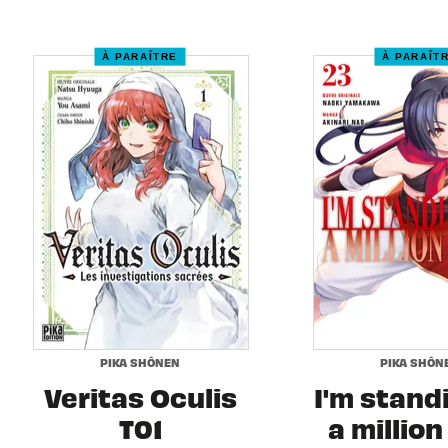
À PARAÎTRE
À PARAÎT
PIKA SHÔNEN
PIKA SHÔN
Veritas Oculis
I'm stand
T01
a million