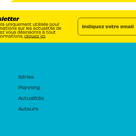
sletter
era uniquement utilisée pour
Indiquez votre email
mations sur les actualités de
ez vous désinscrire à tout
formations,
cliquez ici
.
RUBRIQUES
Séries
Planning
Actualités
Auteurs