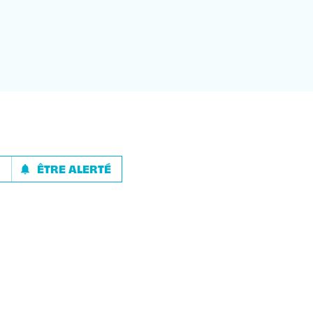
R
ÊTRE ALERTÉ
notifications