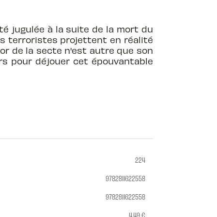
té jugulée à la suite de la mort du
s terroristes projettent en réalité
or de la secte n'est autre que son
urs pour déjouer cet épouvantable
224
9782811622558
9782811622558
4,49 €