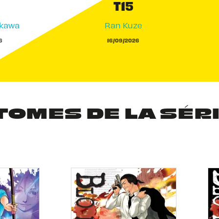
T15
akawa
Ran Kuze
6
16/09/2026
TOMES DE LA SÉR