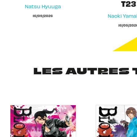
T23
Natsu Hyuuga
Naoki Yam
16/09/2026
16/09/202
LES AUTRES 