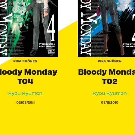
PIKA SHÔNEN
PIKA SHÔNEN
loody Monday
Bloody Mond
T04
T02
Ryou Ryumon
Ryou Ryumon
02/03/2011
03/11/2010