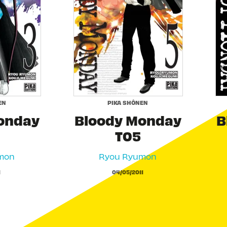
EN
PIKA SHÔNEN
onday
Bloody Monday
B
T05
mon
Ryou Ryumon
1
04/05/2011