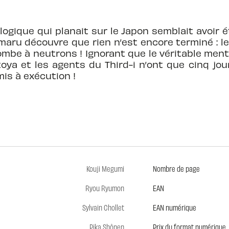
ogique qui planait sur le Japon semblait avoir é
maru découvre que rien n’est encore terminé : le
ombe à neutrons ! Ignorant que le véritable ment
toya et les agents du Third-i n’ont que cinq jo
mis à exécution !
Kouji Megumi
Nombre de page
Ryou Ryumon
EAN
Sylvain Chollet
EAN numérique
Pika Shônen
Prix du format numérique