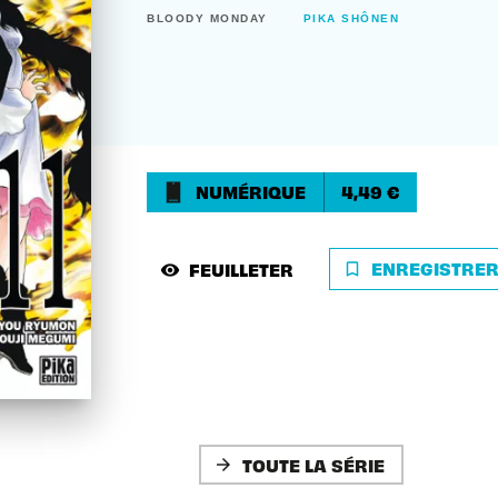
BLOODY MONDAY
PIKA SHÔNEN
NUMÉRIQUE
4,49 €
ENREGISTRE
FEUILLETER
bookmark_border
visibility
TOUTE LA SÉRIE
arrow_forward