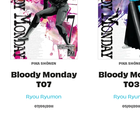
PIKA SHÔNEN
PIKA SHÔN
Bloody Monday
Bloody M
T07
T03
Ryou Ryumon
Ryou Ryu
07/09/2011
05/01/201