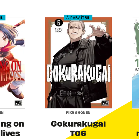
RE
À PARAÎTRE
EN
PIKA SHÔNEN
ing on
Gokurakugai
 lives
T06