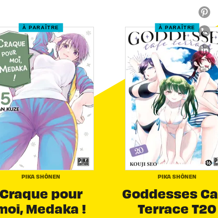
À PARAÎTRE
À PARAÎTRE
link
C
PIKA SHÔNEN
PIKA SHÔNEN
Craque pour
Goddesses Ca
moi, Medaka !
Terrace T20