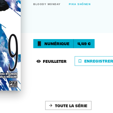
BLOODY MONDAY
PIKA SHÔNEN
NUMÉRIQUE
4,49 €
ENREGISTRE
FEUILLETER
bookmark_border
visibility
TOUTE LA SÉRIE
arrow_forward