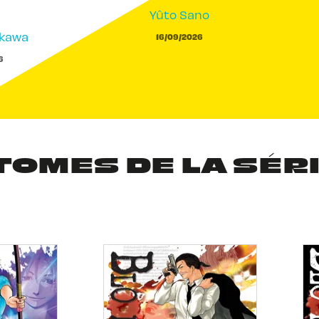
Yûto Sano
akawa
16/09/2026
6
TOMES DE LA SÉR