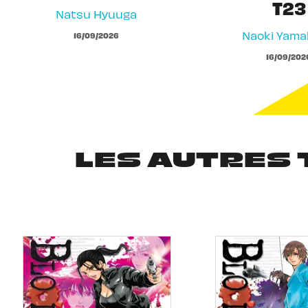
T23
Natsu Hyuuga
Naoki Yam
16/09/2026
16/09/202
LES AUTRES 