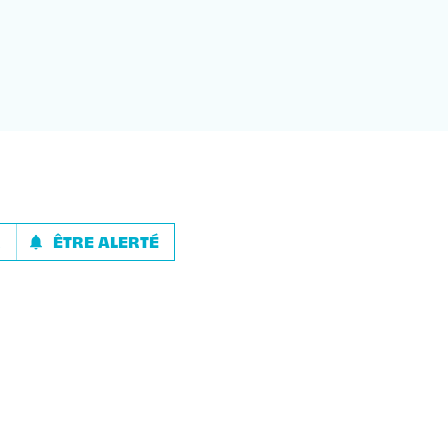
R
ÊTRE ALERTÉ
notifications