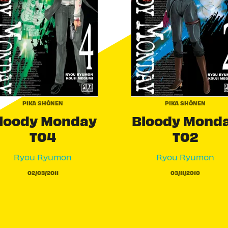
PIKA SHÔNEN
PIKA SHÔNEN
loody Monday
Bloody Mond
T04
T02
Ryou Ryumon
Ryou Ryumon
02/03/2011
03/11/2010