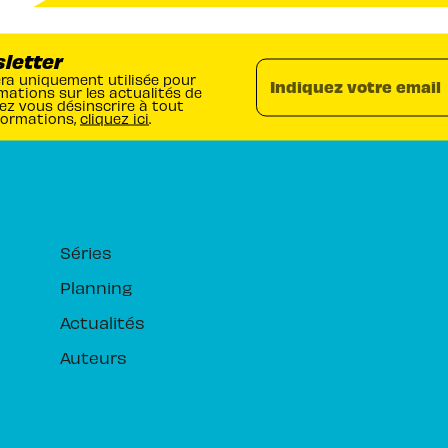
sletter
era uniquement utilisée pour
Indiquez votre email
mations sur les actualités de
ez vous désinscrire à tout
formations,
cliquez ici
.
RUBRIQUES
Séries
Planning
Actualités
Auteurs