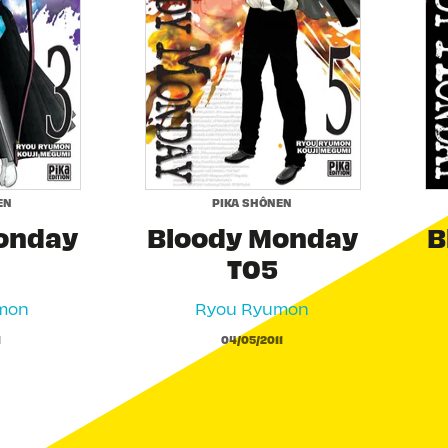
EN
PIKA SHÔNEN
onday
Bloody Monday
B
T05
mon
Ryou Ryumon
1
04/05/2011