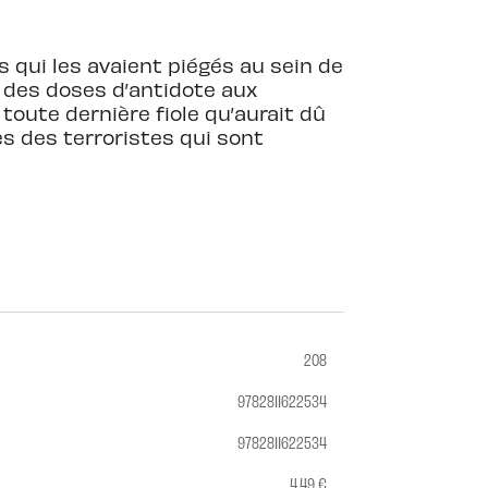
es qui les avaient piégés au sein de
n des doses d’antidote aux
toute dernière fiole qu’aurait dû
ès des terroristes qui sont
208
9782811622534
9782811622534
4,49 €