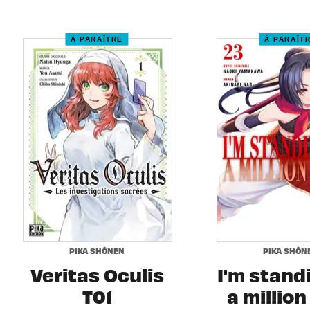
À PARAÎTRE
À PARAÎT
PIKA SHÔNEN
PIKA SHÔN
Veritas Oculis
I'm stand
T01
a million