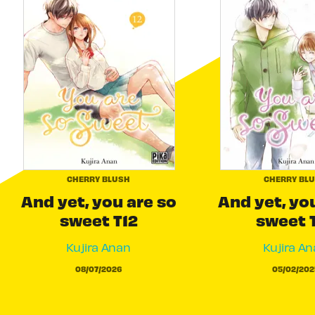
CHERRY BLUSH
CHERRY BL
And yet, you are so
And yet, yo
sweet T12
sweet 
Kujira Anan
Kujira A
08/07/2026
05/02/202