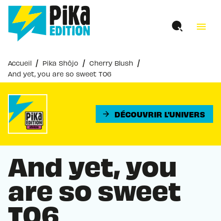
MENU
RECHERCHE
CONTENU
menu
PIED DE PAGE
/
/
/
Accueil
Pika Shôjo
Cherry Blush
And yet, you are so sweet T06
DÉCOUVRIR L'UNIVERS
arrow_forward
And yet, you
are so sweet
T06