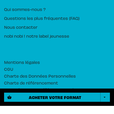
Qui sommes-nous ?
Questions les plus fréquentes (FAQ)
Nous contacter
nobi nobi ! notre label jeunesse
Mentions légales
CGU
Charte des Données Personnelles
Charte de référencement
Paramétrez vos préférences cookies
ACHETER VOTRE FORMAT
shopping_basket
arrow_drop_down