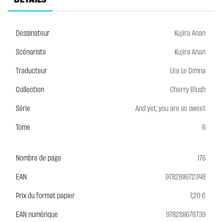
Dessinateur
Kujira Anan
Scénariste
Kujira Anan
Traducteur
Léa Le Dimna
Collection
Cherry Blush
Série
And yet, you are so sweet
Tome
6
Nombre de page
176
EAN
9782811672348
Prix du format papier
7,20 €
EAN numérique
9782811678739