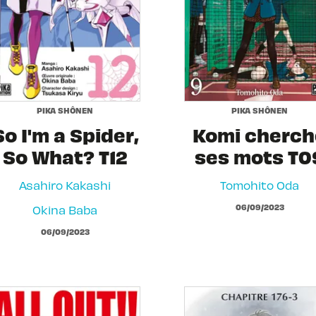
PIKA SHÔNEN
PIKA SHÔNEN
So I'm a Spider,
Komi cherch
So What? T12
ses mots T0
Asahiro Kakashi
Tomohito Oda
06/09/2023
Okina Baba
06/09/2023