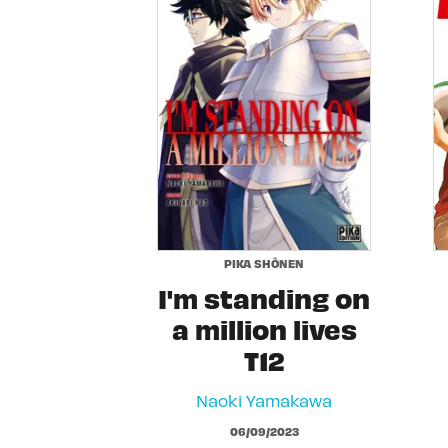
PIKA SHÔNEN
I'm standing on
a million lives
T12
Naoki Yamakawa
06/09/2023