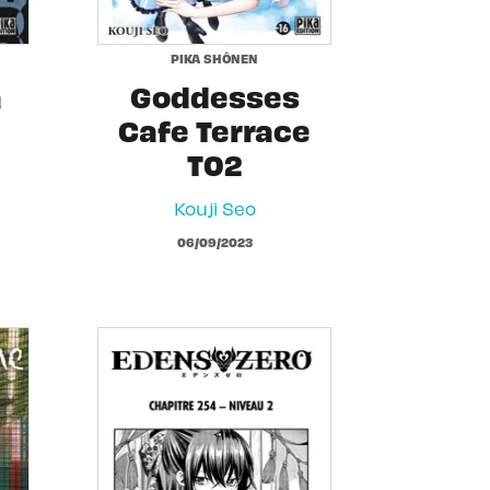
PIKA SHÔNEN
a
Goddesses
Cafe Terrace
T02
Kouji Seo
06/09/2023