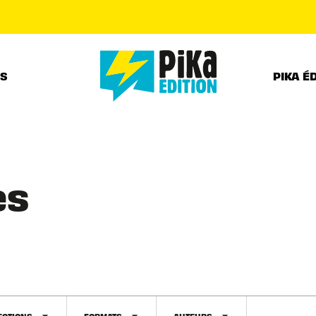
PIED DE PAGE
RS
PIKA É
es
ECTIONS
FORMATS
AUTEURS