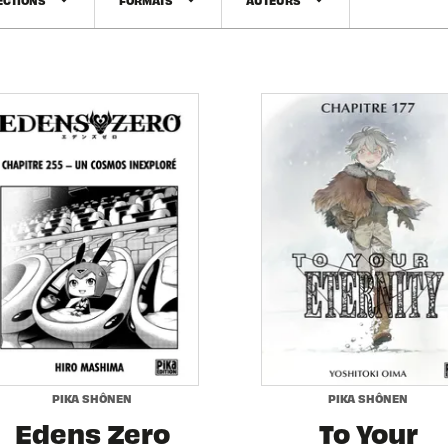
arrow_drop_down
arrow_drop_down
arrow_drop_down
PIKA SHÔNEN
PIKA SHÔNEN
Edens Zero
To Your