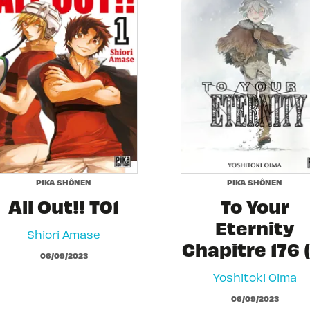
PIKA SHÔNEN
PIKA SHÔNEN
All Out!! T01
To Your
Eternity
Shiori Amase
Chapitre 176 (
06/09/2023
Yoshitoki Oima
06/09/2023