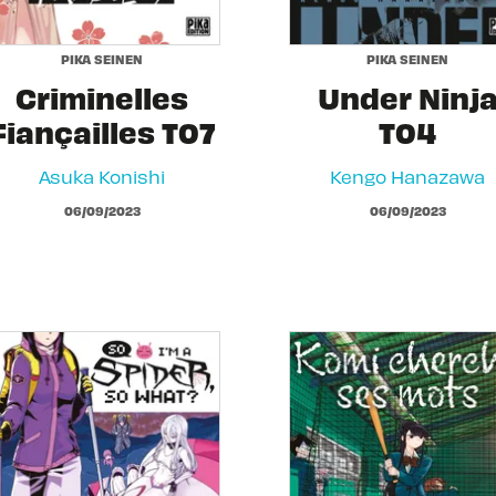
PIKA SEINEN
PIKA SEINEN
Criminelles
Under Ninj
Fiançailles T07
T04
Asuka Konishi
Kengo Hanazawa
06/09/2023
06/09/2023