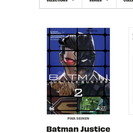
arrow_drop_down
arrow_drop_down
PIKA SEINEN
Batman Justice