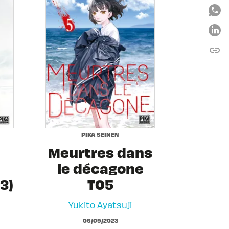
link
C
PIKA SEINEN
Meurtres dans
le décagone
3)
T05
Yukito Ayatsuji
06/09/2023