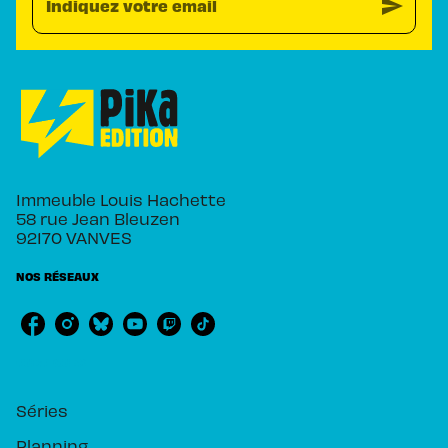
send
Indiquez votre email
Immeuble Louis Hachette
58 rue Jean Bleuzen
92170 VANVES
NOS RÉSEAUX
RUBRIQUES
Séries
Planning