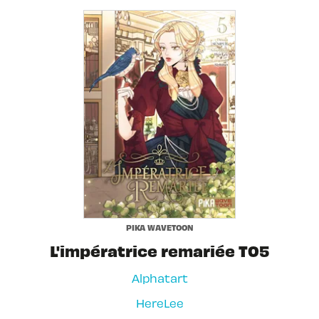
PIKA WAVETOON
L'impératrice remariée T05
Alphatart
HereLee