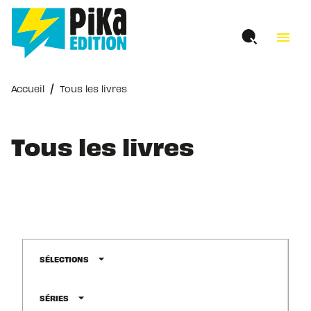
MENU
RECHERCHE
CONTENU
menu
PIED DE PAGE
/
Accueil
Tous les livres
Tous les livres
arrow_drop_down
SÉLECTIONS
arrow_drop_down
SÉRIES