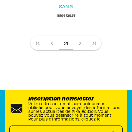
SAN.G
18/06/2025
first_page
chevron_left
chevron_right
last_page
21
Inscription newsletter
Votre adresse e-mail sera uniquement
utilisée pour vous envoyer des informations
sur les actualités de Pika Édition. Vous
pouvez vous désinscrire à tout moment.
Pour plus d’informations,
cliquez ici
.