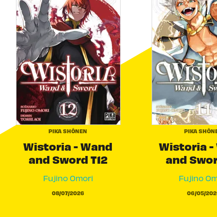
PIKA SHÔNEN
PIKA SHÔN
Wistoria - Wand
Wistoria 
and Sword T12
and Swor
Fujino Omori
Fujino Om
08/07/2026
06/05/202