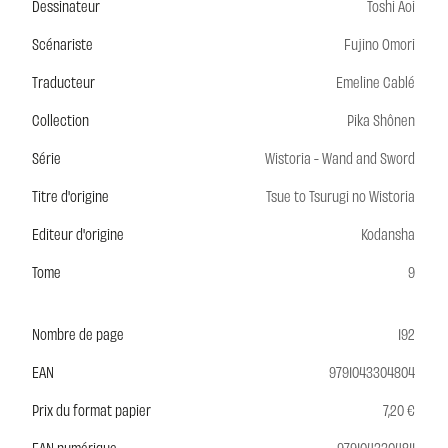
Dessinateur
Toshi Aoi
Scénariste
Fujino Omori
Traducteur
Emeline Cablé
Collection
Pika Shônen
Série
Wistoria - Wand and Sword
Titre d'origine
Tsue to Tsurugi no Wistoria
Editeur d'origine
Kodansha
Tome
9
Nombre de page
192
EAN
9791043304804
Prix du format papier
7,20 €
EAN numérique
9791043304811