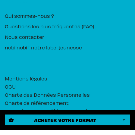
PIKA ÉDITION
Qui sommes-nous ?
Questions les plus fréquentes (FAQ)
Nous contacter
nobi nobi ! notre label jeunesse
Mentions légales
CGU
Charte des Données Personnelles
Charte de référencement
Paramétrez vos préférences cookies
ACHETER VOTRE FORMAT
shopping_basket
arrow_drop_down