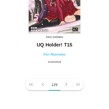
PIKA SHÔNEN
UQ Holder! T15
Ken Akamatsu
21/03/2018
first_page
chevron_left
chevron_right
last_page
129