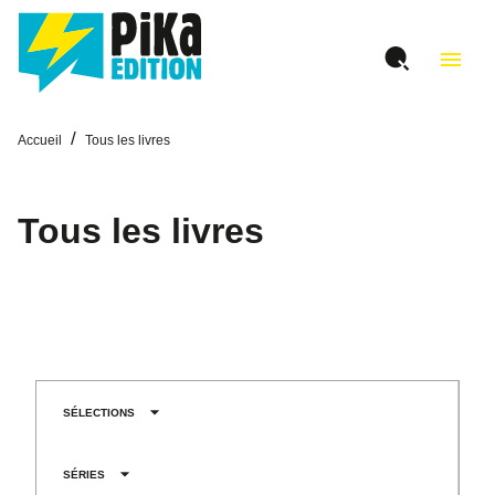
MENU
RECHERCHE
CONTENU
menu
PIED DE PAGE
/
Accueil
Tous les livres
Tous les livres
arrow_drop_down
SÉLECTIONS
arrow_drop_down
SÉRIES