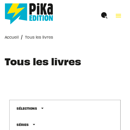
MENU
RECHERCHE
CONTENU
menu
PIED DE PAGE
/
Accueil
Tous les livres
Tous les livres
arrow_drop_down
SÉLECTIONS
arrow_drop_down
SÉRIES