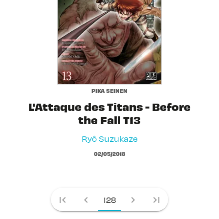
PIKA SEINEN
L'Attaque des Titans - Before
the Fall T13
Ryô Suzukaze
02/05/2018
first_page
chevron_left
chevron_right
last_page
128