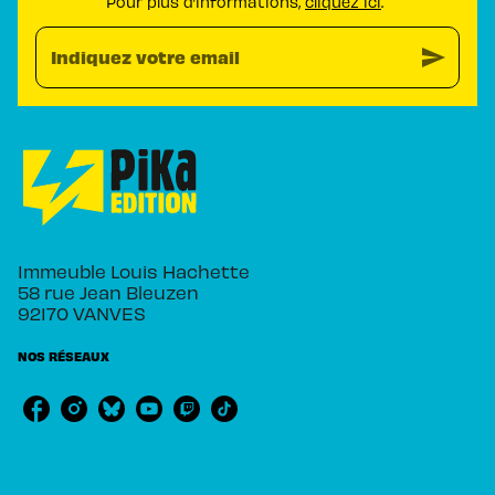
Pour plus d’informations,
cliquez ici
.
send
Indiquez votre email
Immeuble Louis Hachette
58 rue Jean Bleuzen
92170 VANVES
NOS RÉSEAUX
RUBRIQUES