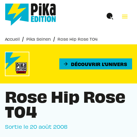
MENU
RECHERCHE
CONTENU
menu
PIED DE PAGE
/
/
Accueil
Pika Seinen
Rose Hip Rose T04
DÉCOUVRIR L'UNIVERS
arrow_forward
Rose Hip Rose
T04
Sortie le
20 août 2008