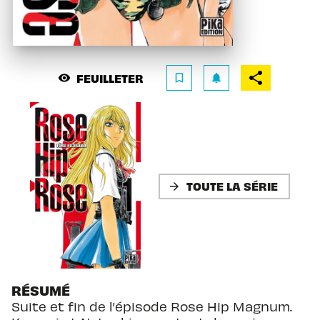
FEUILLETER
visibility
bookmark_border
notifications
TOUTE LA SÉRIE
arrow_forward
RÉSUMÉ
Suite et fin de l’épisode Rose Hip Magnum.