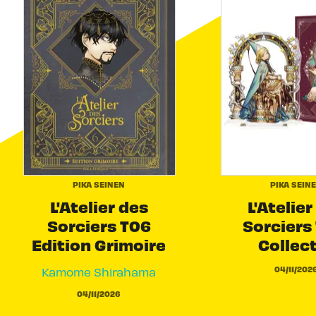
PIKA SEINEN
PIKA SEIN
L'Atelier des
L'Atelier
Sorciers T06
Sorciers 
Edition Grimoire
Collec
04/11/202
Kamome Shirahama
04/11/2026