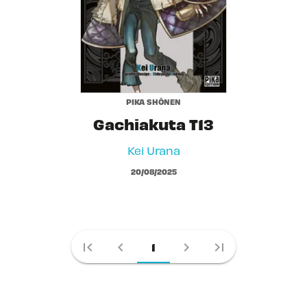
PIKA SHÔNEN
Gachiakuta T13
Kei Urana
20/08/2025
first_page
chevron_left
chevron_right
last_page
1