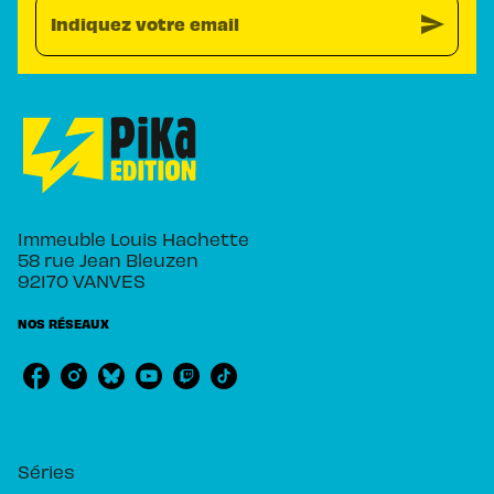
send
Indiquez votre email
Immeuble Louis Hachette
58 rue Jean Bleuzen
92170 VANVES
NOS RÉSEAUX
RUBRIQUES
Séries