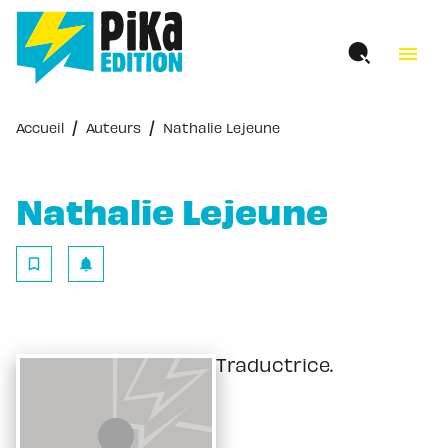
MENU
RECHERCHE
CONTENU
menu
PIED DE PAGE
/
/
Accueil
Auteurs
Nathalie Lejeune
Nathalie Lejeune
bookmark_border
notifications
Traductrice.