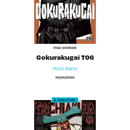
PIKA SHÔNEN
Gokurakugai T06
Yûto Sano
16/09/2026
À PARAÎTRE