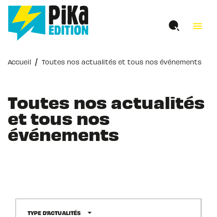
MENU
RECHERCHE
CONTENU
menu
PIED DE PAGE
/
Accueil
Toutes nos actualités et tous nos événements
Toutes nos actualités
et tous nos
événements
arrow_drop_down
TYPE D'ACTUALITÉS