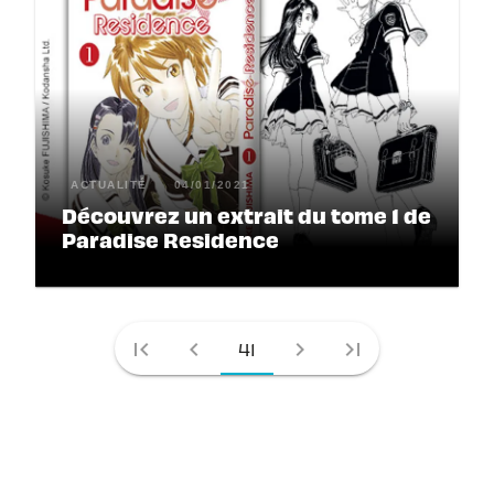
ACTUALITÉ
04/01/2021
Découvrez un extrait du tome 1 de
Paradise Residence
first_page
chevron_left
chevron_right
last_page
41