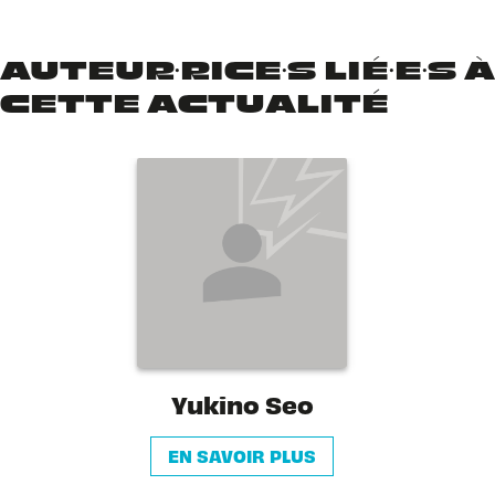
AUTEUR·RICE·S LIÉ·E·S À
CETTE ACTUALITÉ
Yukino Seo
EN SAVOIR PLUS