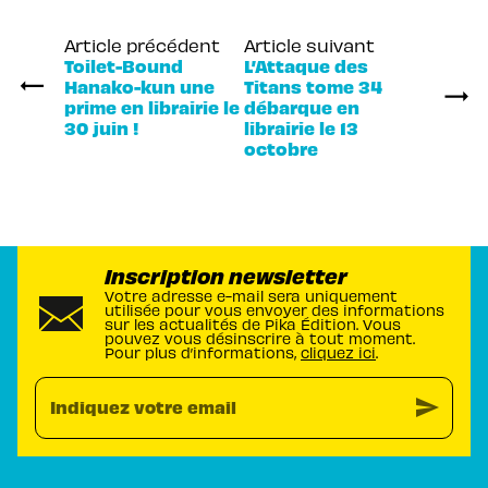
Article précédent
Article suivant
Toilet-Bound
L’Attaque des
Hanako-kun une
Titans tome 34
prime en librairie le
débarque en
30 juin !
librairie le 13
octobre
Inscription newsletter
Votre adresse e-mail sera uniquement
utilisée pour vous envoyer des informations
sur les actualités de Pika Édition. Vous
pouvez vous désinscrire à tout moment.
Pour plus d’informations,
cliquez ici
.
send
Indiquez votre email