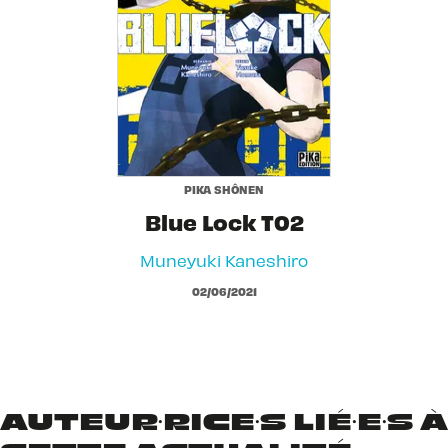
PIKA SHÔNEN
Blue Lock T02
Muneyuki Kaneshiro
02/06/2021
AUTEUR·RICE·S LIÉ·E·S À