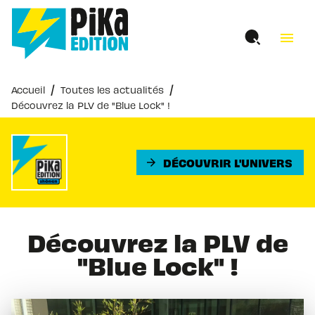
MENU
RECHERCHE
CONTENU
menu
PIED DE PAGE
/
/
Accueil
Toutes les actualités
Découvrez la PLV de "Blue Lock" !
DÉCOUVRIR L'UNIVERS
arrow_forward
Découvrez la PLV de
"Blue Lock" !