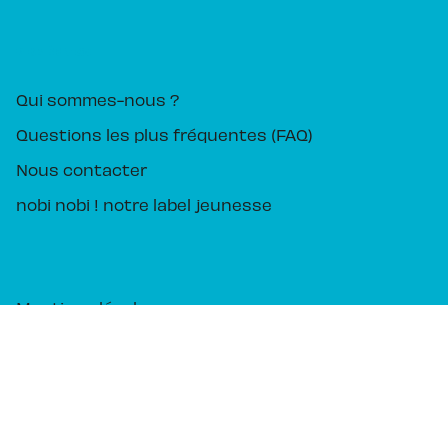
PIKA ÉDITION
Qui sommes-nous ?
Questions les plus fréquentes (FAQ)
Nous contacter
nobi nobi ! notre label jeunesse
Mentions légales
CGU
Charte des Données Personnelles
Charte de référencement
Paramétrez vos préférences cookies