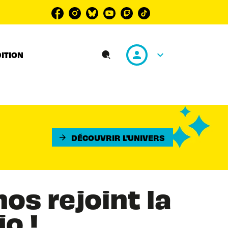
personn
keyboard_arrow_down
DITION
search
DÉCOUVRIR L'UNIVERS
arrow_forward
os rejoint la
o !