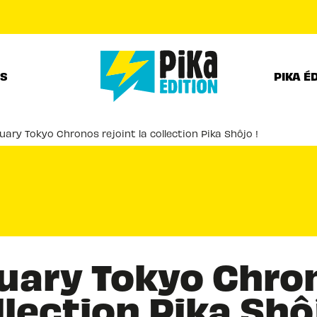
PIED DE PAGE
RS
PIKA É
ary Tokyo Chronos rejoint la collection Pika Shôjo !
ary Tokyo Chron
llection Pika Shôj