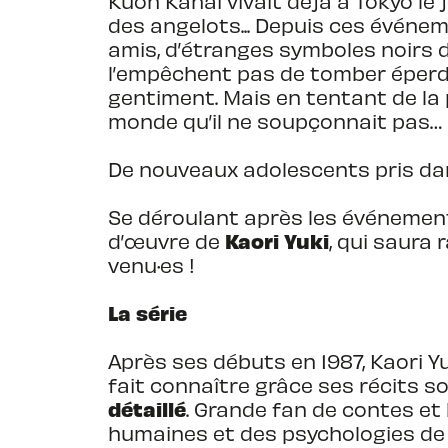
Kuon Kanai vivait déjà à Tokyo le 
des angelots... Depuis ces événem
amis, d’étranges symboles noirs da
l’empêchent pas de tomber éperd
gentiment. Mais en tentant de la 
monde qu’il ne soupçonnait pas…
De nouveaux adolescents pris dan
Se déroulant après les événement
Kaori Yuki
d’œuvre de
, qui saura 
venu·es !
La série
Après ses débuts en 1987, Kaori 
fait connaître grâce ses récits 
détaillé
. Grande fan de contes et 
humaines et des psychologies d