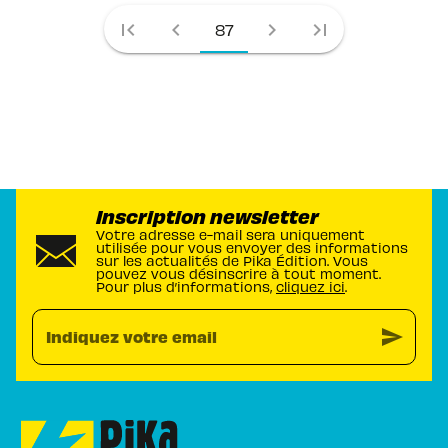
first_page
chevron_left
chevron_right
last_page
87
Inscription newsletter
Votre adresse e-mail sera uniquement
utilisée pour vous envoyer des informations
sur les actualités de Pika Édition. Vous
pouvez vous désinscrire à tout moment.
Pour plus d’informations,
cliquez ici
.
send
Indiquez votre email