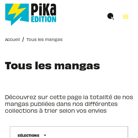
MENU
RECHERCHE
CONTENU
menu
PIED DE PAGE
/
Accueil
Tous les mangas
Tous les mangas
Découvrez sur cette page la totalité de nos
mangas publiées dans nos différentes
collections à trier selon vos envies
arrow_drop_down
SÉLECTIONS