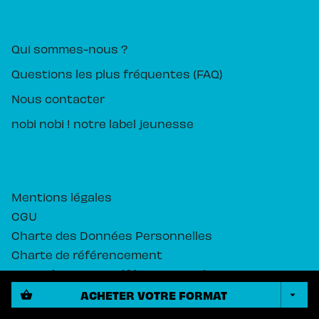
PIKA ÉDITION
Qui sommes-nous ?
Questions les plus fréquentes (FAQ)
Nous contacter
nobi nobi ! notre label jeunesse
Mentions légales
CGU
Charte des Données Personnelles
Charte de référencement
Paramétrez vos préférences cookies
ACHETER VOTRE FORMAT
shopping_basket
arrow_drop_down