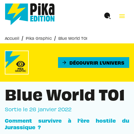
MENU
RECHERCHE
CONTENU
menu
PIED DE PAGE
/
/
Accueil
Pika Graphic
Blue World T01
DÉCOUVRIR L'UNIVERS
arrow_forward
Blue World T01
Sortie le
26 janvier 2022
Comment survivre à l’ère hostile du
Jurassique ?