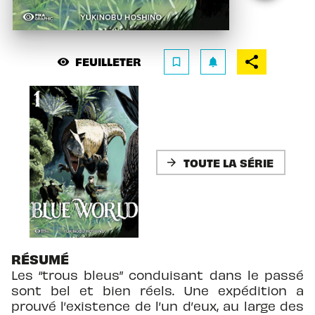
FEUILLETER
visibility
bookmark_border
notifications
TOUTE LA SÉRIE
arrow_forward
RÉSUMÉ
Les “trous bleus” conduisant dans le passé
sont bel et bien réels. Une expédition a
prouvé l’existence de l’un d’eux, au large des