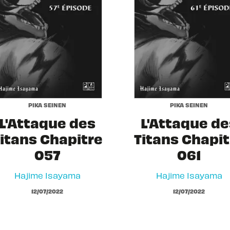
PIKA SEINEN
PIKA SEINEN
L'Attaque des
L'Attaque de
itans Chapitre
Titans Chapit
057
061
Hajime Isayama
Hajime Isayama
12/07/2022
12/07/2022