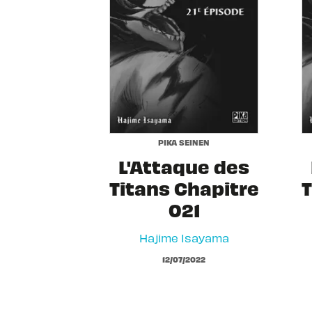
PIKA SEINEN
L'Attaque des
Titans Chapitre
T
021
Hajime Isayama
12/07/2022