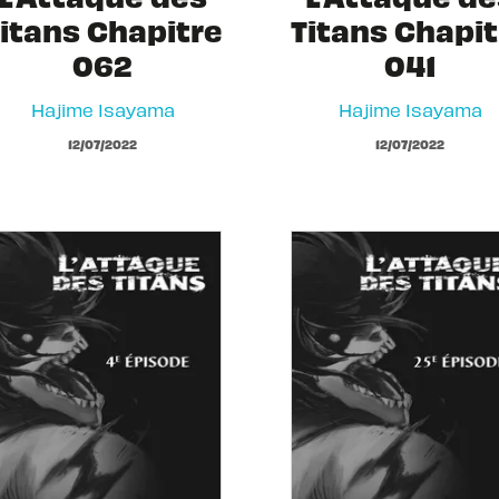
itans Chapitre
Titans Chapit
062
041
Hajime Isayama
Hajime Isayama
12/07/2022
12/07/2022