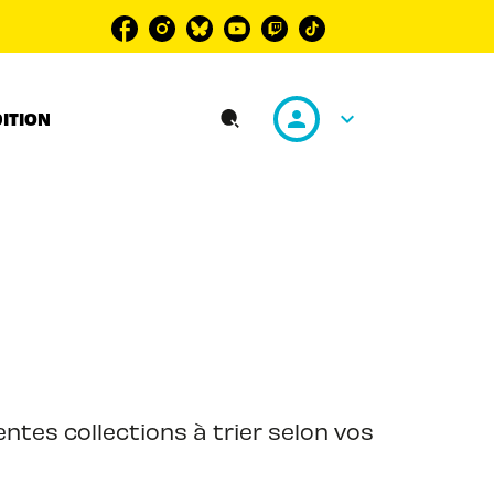
personn
keyboard_arrow_down
DITION
search
ntes collections à trier selon vos