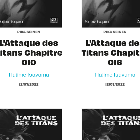
PIKA SEINEN
PIKA SEINEN
L'Attaque des
L'Attaque de
itans Chapitre
Titans Chapit
010
016
Hajime Isayama
Hajime Isayama
12/07/2022
12/07/2022