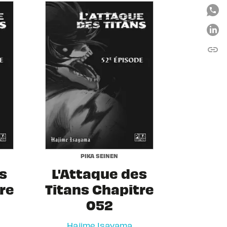
link
C
PIKA SEINEN
s
L'Attaque des
re
Titans Chapitre
052
Hajime Isayama