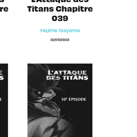
re
Titans Chapitre
039
Hajime Isayama
12/07/2022