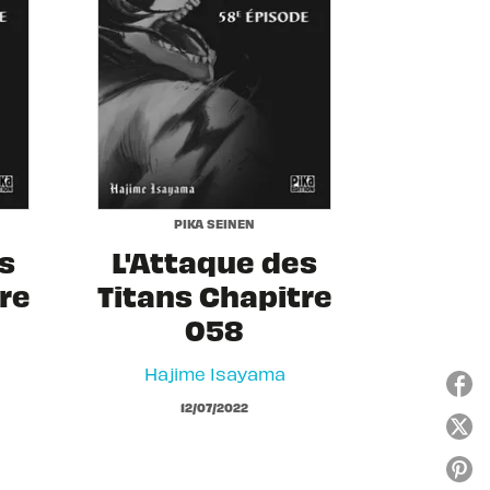
PIKA SEINEN
s
L'Attaque des
re
Titans Chapitre
058
Hajime Isayama
12/07/2022