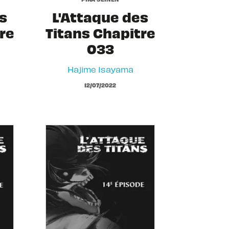
s
L'Attaque des
re
Titans Chapitre
033
Hajime Isayama
12/07/2022