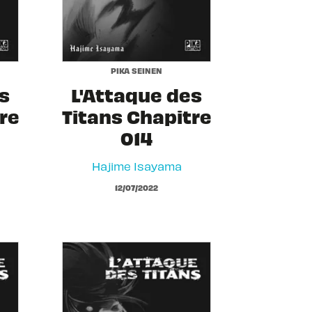
PIKA SEINEN
s
L'Attaque des
re
Titans Chapitre
014
Hajime Isayama
12/07/2022