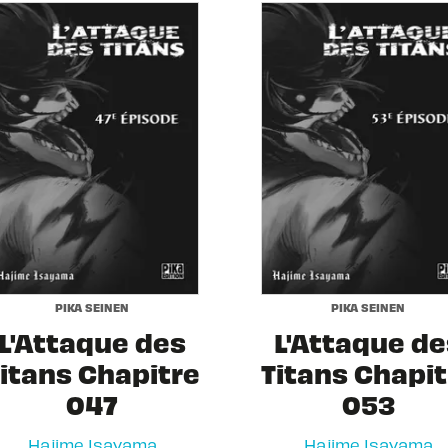
PIKA SEINEN
PIKA SEINEN
L'Attaque des
L'Attaque de
itans Chapitre
Titans Chapit
047
053
Hajime Isayama
Hajime Isayama