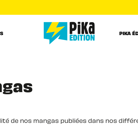
PIED DE PAGE
RS
PIKA É
ngas
ité de nos mangas publiées dans nos différe