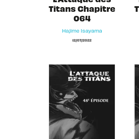
Titans Chapitre
T
064
Hajime Isayama
12/07/2022