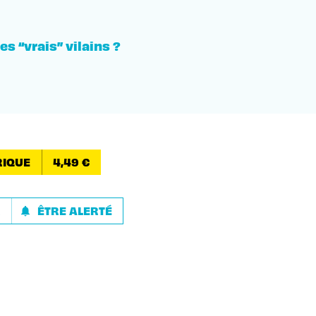
s “vrais” vilains ?
IQUE
4,49 €
R
ÊTRE ALERTÉ
notifications