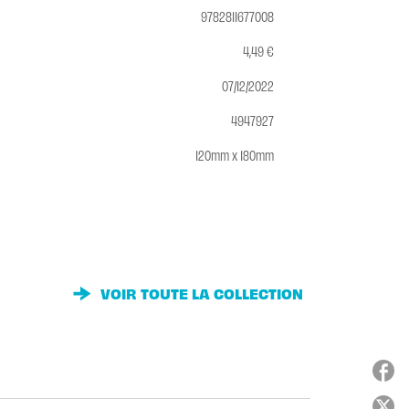
9782811677008
4,49 €
07/12/2022
4947927
120mm x 180mm
VOIR TOUTE LA COLLECTION