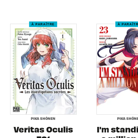
À PARAÎTRE
À PARAÎT
PIKA SHÔNEN
PIKA SHÔN
Veritas Oculis
I'm stand