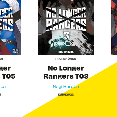
EN
PIKA SHÔNEN
ger
No Longer
 T05
Rangers T03
uba
Negi Haruba
3
12/10/2022