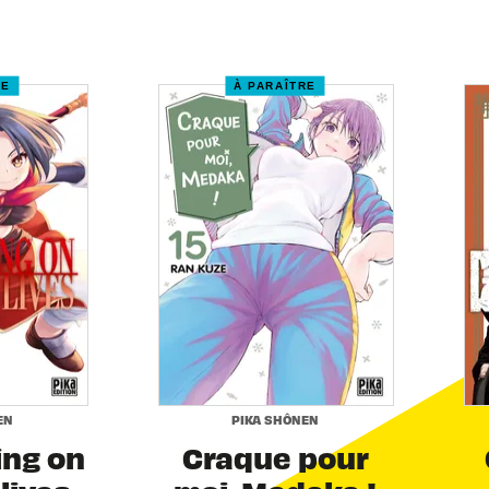
RE
À PARAÎTRE
EN
PIKA SHÔNEN
ing on
Craque pour