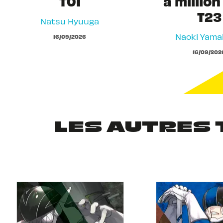
T01
a million
T23
Natsu Hyuuga
Naoki Yam
16/09/2026
16/09/202
LES AUTRES 