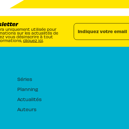
sletter
era uniquement utilisée pour
Indiquez votre email
mations sur les actualités de
ez vous désinscrire à tout
formations,
cliquez ici
.
RUBRIQUES
Séries
Planning
Actualités
Auteurs