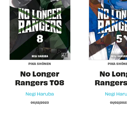
PIKA SHÔNEN
PIKA SHÔN
No Longer
No Lon
Rangers T08
Rangers
Negi Haruba
Negi Har
06/12/2023
01/02/202