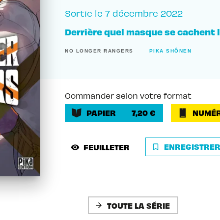
Sortie le
7 décembre 2022
Derrière quel masque se cachent le
NO LONGER RANGERS
PIKA SHÔNEN
Commander selon votre format
PAPIER
7,20 €
NUMÉR
ENREGISTRE
FEUILLETER
bookmark_border
visibility
TOUTE LA SÉRIE
arrow_forward