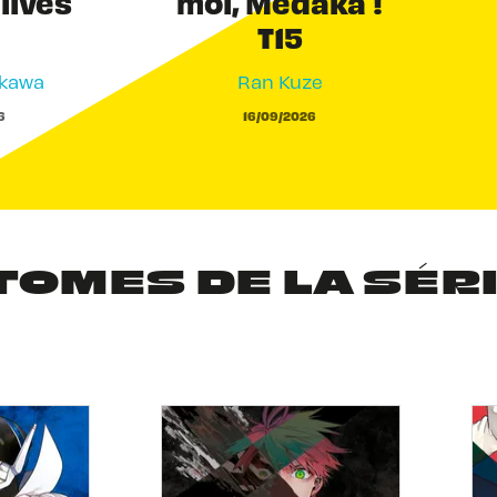
 lives
moi, Medaka !
T15
akawa
Ran Kuze
6
16/09/2026
TOMES DE LA SÉR