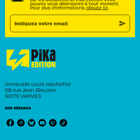
pouvez vous désinscrire à tout moment.
Pour plus d’informations,
cliquez ici
.
send
Indiquez votre email
Immeuble Louis Hachette
58 rue Jean Bleuzen
92170 VANVES
NOS RÉSEAUX
RUBRIQUES