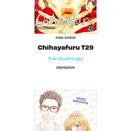
PIKA SHÔJO
Chihayafuru T29
Yuki Suetsugu
28/08/2019