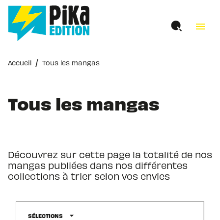
MENU
RECHERCHE
CONTENU
menu
PIED DE PAGE
/
Accueil
Tous les mangas
Tous les mangas
Découvrez sur cette page la totalité de nos
mangas publiées dans nos différentes
collections à trier selon vos envies
arrow_drop_down
SÉLECTIONS