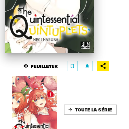
FEUILLETER
visibility
bookmark_border
notifications
TOUTE LA SÉRIE
arrow_forward