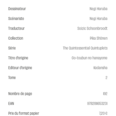
Dessinateur
Negi Haruba
Scénariste
Negi Haruba
Traducteur
Soizic Schoonbroodt
Collection
Pika Shônen
Série
The Quintessential Quintuplets
Titre d'origine
Go-toubun no hanayome
Editeur d'origine
Kodansha
Tome
2
Nombre de page
192
EAN
9782811653231
Prix du format papier
7,20 €