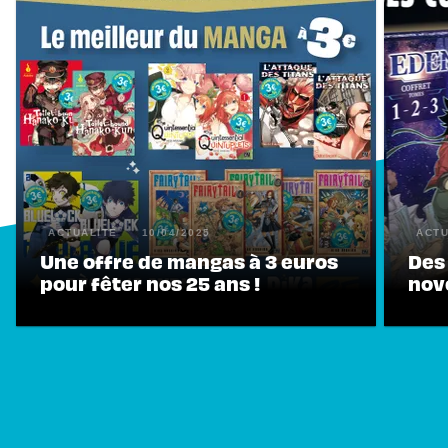
ACTUALITÉ
10/04/2025
ACTU
Une offre de mangas à 3 euros
Des 
pour fêter nos 25 ans !
nov