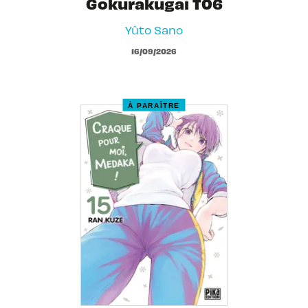
Gokurakugai T06
Yûto Sano
16/09/2026
À PARAÎTRE