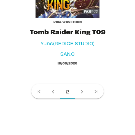
PIKA WAVETOON
Tomb Raider King T09
Yuns(REDICE STUDIO)
SAN.G
16/09/2026
first_page
chevron_left
chevron_right
last_page
2