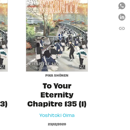
link
C
PIKA SHÔNEN
To Your
Eternity
3)
Chapitre 135 (1)
Yoshitoki Oima
23/12/2020