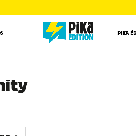
PIED DE PAGE
RS
PIKA É
nity
TEURS