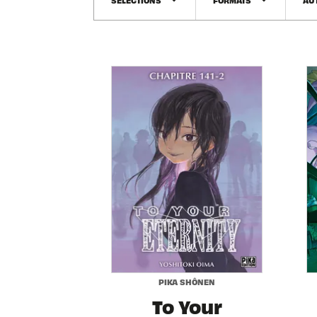
arrow_drop_down
arrow_drop_down
PIKA SHÔNEN
To Your