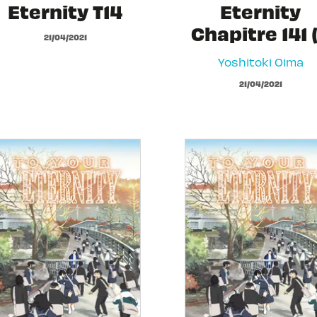
Eternity T14
Eternity
Chapitre 141 (
21/04/2021
Yoshitoki Oima
21/04/2021