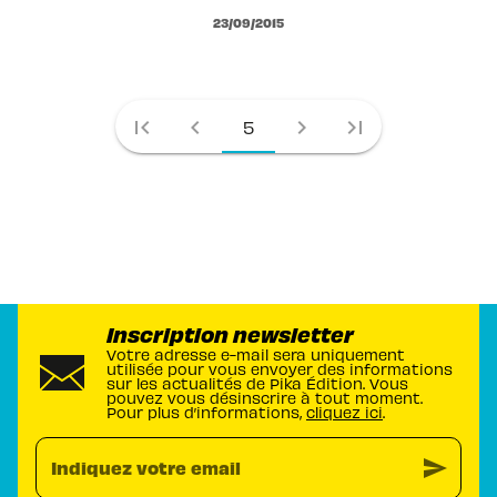
23/09/2015
first_page
chevron_left
chevron_right
last_page
5
Inscription newsletter
Votre adresse e-mail sera uniquement
utilisée pour vous envoyer des informations
sur les actualités de Pika Édition. Vous
pouvez vous désinscrire à tout moment.
Pour plus d’informations,
cliquez ici
.
send
Indiquez votre email