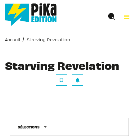
MENU
RECHERCHE
CONTENU
menu
PIED DE PAGE
/
Accueil
Starving Revelation
Starving Revelation
bookmark_border
notifications
arrow_drop_down
SÉLECTIONS