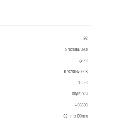
192
9782811670931
7,70 €
9782811670948
4,49 €
06/11/2024
4198803
132mm x 180mm