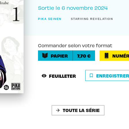
Sortie le
6 novembre 2024
PIKA SEINEN
STARVING REVELATION
Commander selon votre format
PAPIER
7,70 €
NUMÉR
ENREGISTRE
FEUILLETER
bookmark_border
visibility
TOUTE LA SÉRIE
arrow_forward