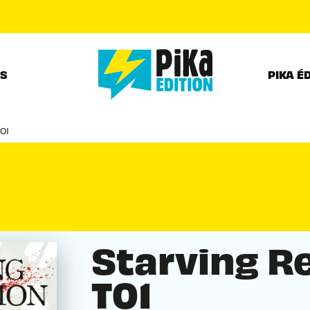
PIED DE PAGE
RS
PIKA É
01
Starving R
T01