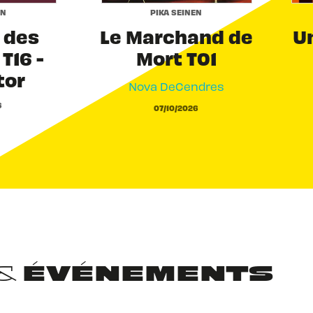
EN
PIKA SEINEN
r des
Le Marchand de
Un
T16 -
Mort T01
tor
Nova DeCendres
6
07/10/2026
 & ÉVÉNEMENTS