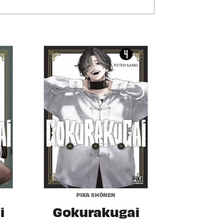
PIKA SHÔNEN
i
Gokurakugai