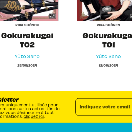
PIKA SHÔNEN
PIKA SHÔNEN
Gokurakugai
Gokurakuga
T02
T01
Yûto Sano
Yûto Sano
28/08/2024
12/06/2024
sletter
era uniquement utilisée pour
Indiquez votre email
mations sur les actualités de
ez vous désinscrire à tout
formations,
cliquez ici
.