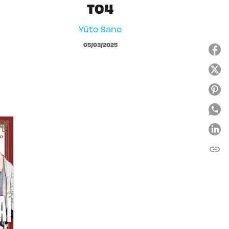
T04
Yûto Sano
05/03/2025
link
C