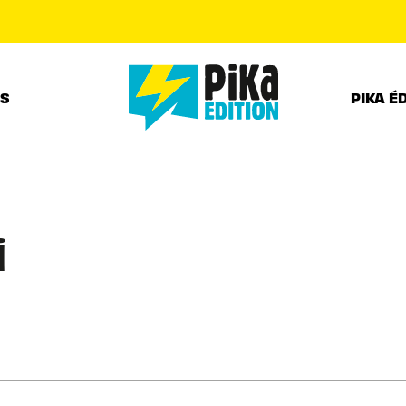
PIED DE PAGE
RS
PIKA É
i