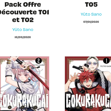
Pack Offre
T05
Découverte T01
Yûto Sano
et T02
07/01/2026
Yûto Sano
16/09/2026