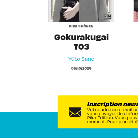
PIKA SHÔNEN
Gokurakugai
T03
Yûto Sano
09/10/2024
Inscription new
Votre adresse e-mail s
vous envoyer des infor
Pika Édition. Vous pouv
moment. Pour plus d’in