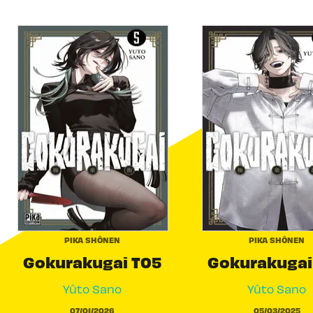
PIKA SHÔNEN
PIKA SHÔNEN
Gokurakugai T05
Gokurakugai
Yûto Sano
Yûto Sano
07/01/2026
05/03/2025