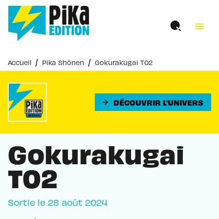
MENU
RECHERCHE
CONTENU
menu
PIED DE PAGE
/
/
Accueil
Pika Shônen
Gokurakugai T02
DÉCOUVRIR L'UNIVERS
arrow_forward
Gokurakugai
T02
Sortie le
28 août 2024