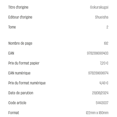
Titre d'origine
Gokurakugai
Editeur d'origine
Shueisha
Tome
2
Nombre de page
192
EAN
9782811690403
Prix du format papier
7,20 €
EAN numérique
9782811691974
Prix du format numérique
4,49 €
Date de parution
28/08/2024
Code article
5443037
Format
122mm x 180mm