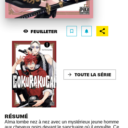
FEUILLETER
visibility
bookmark_border
notifications
TOUTE LA SÉRIE
arrow_forward
RÉSUMÉ
Alma tombe nez à nez avec un mystérieux jeune homme
aux cheveux noirs devant le sanctuaire où il enquête. Ce