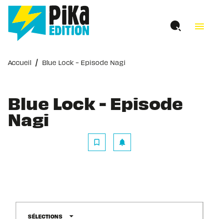
MENU
RECHERCHE
CONTENU
menu
PIED DE PAGE
/
Accueil
Blue Lock - Episode Nagi
Blue Lock - Episode
Nagi
bookmark_border
notifications
arrow_drop_down
SÉLECTIONS