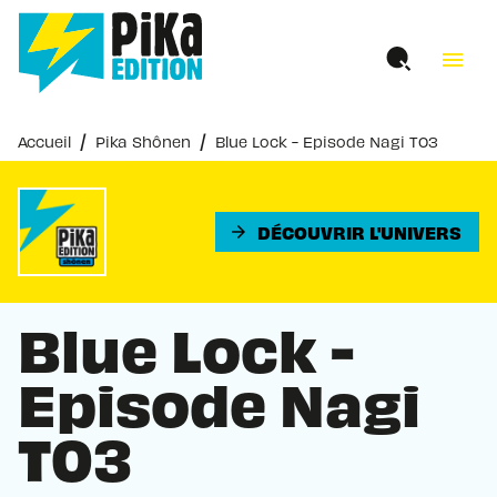
MENU
RECHERCHE
CONTENU
menu
PIED DE PAGE
/
/
Accueil
Pika Shônen
Blue Lock - Episode Nagi T03
DÉCOUVRIR L'UNIVERS
arrow_forward
Blue Lock -
Episode Nagi
T03