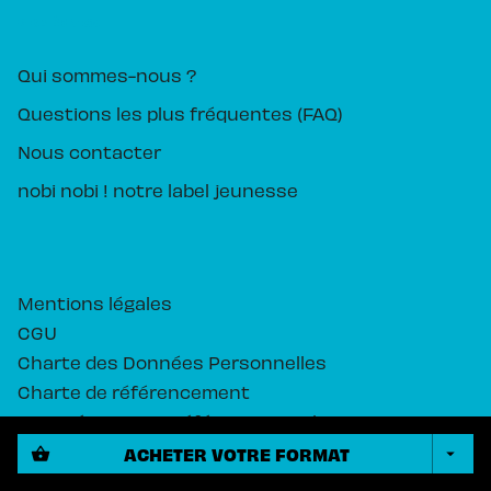
PIKA ÉDITION
Qui sommes-nous ?
Questions les plus fréquentes (FAQ)
Nous contacter
nobi nobi ! notre label jeunesse
Mentions légales
CGU
Charte des Données Personnelles
Charte de référencement
Paramétrez vos préférences cookies
ACHETER VOTRE FORMAT
shopping_basket
arrow_drop_down