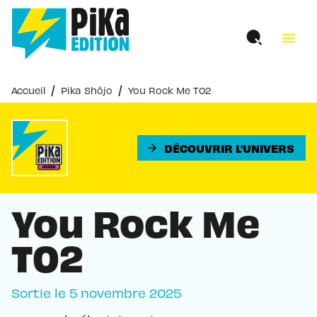
MENU
RECHERCHE
CONTENU
menu
PIED DE PAGE
/
/
Accueil
Pika Shôjo
You Rock Me T02
DÉCOUVRIR L'UNIVERS
arrow_forward
You Rock Me
T02
Sortie le
5 novembre 2025