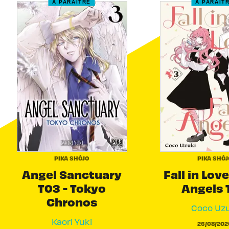
À PARAÎTRE
À PARAÎT
PIKA SHÔJO
PIKA SHÔJ
Angel Sanctuary
Fall in Love
T03 - Tokyo
Angels 
Chronos
Coco Uzu
Kaori Yuki
26/08/202