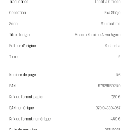
Traductrice
Laetitia Citroën
Collection
Pika Shôjo
Série
You rock me
Titre d'origine
Museru Kurai no Ai wo Ageru
Editeur d'origine
Kodansha
Tome
2
Nombre de page
176
EAN
9782811692179
Prix du format papier
7,20 €
EAN numérique
9791043304057
Prix du format numérique
4,49 €
Date de parution
05/11/2025