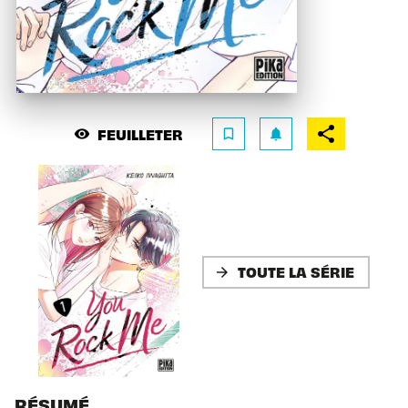
FEUILLETER
visibility
bookmark_border
notifications
TOUTE LA SÉRIE
arrow_forward
RÉSUMÉ