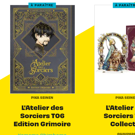
À PARAÎTRE
À PARAÎT
PIKA SEINEN
PIKA SEIN
L'Atelier des
L'Atelier
Sorciers T06
Sorciers 
Edition Grimoire
Collec
04/11/202
Kamome Shirahama