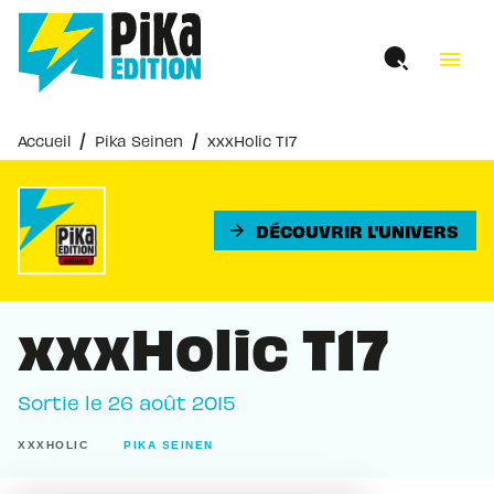
MENU
RECHERCHE
CONTENU
menu
PIED DE PAGE
/
/
Accueil
Pika Seinen
xxxHolic T17
DÉCOUVRIR L'UNIVERS
arrow_forward
xxxHolic T17
Sortie le
26 août 2015
XXXHOLIC
PIKA SEINEN