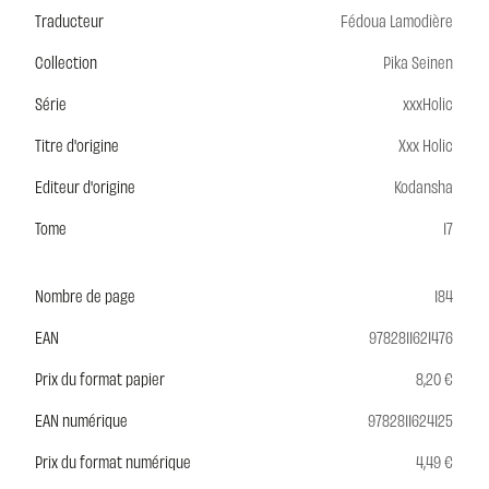
Traducteur
Fédoua Lamodière
Collection
Pika Seinen
Série
xxxHolic
Titre d'origine
Xxx Holic
Editeur d'origine
Kodansha
Tome
17
Nombre de page
184
EAN
9782811621476
Prix du format papier
8,20 €
EAN numérique
9782811624125
Prix du format numérique
4,49 €