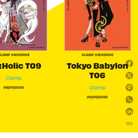
LAMP UNIVERSE
CLAMP UNIVERSE
Holic T09
Tokyo Babylon
T06
Clamp
Clamp
08/07/2026
20/05/2026
link
C