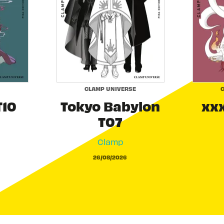
CLAMP UNIVERSE
C
T10
Tokyo Babylon
xxx
T07
Clamp
26/08/2026