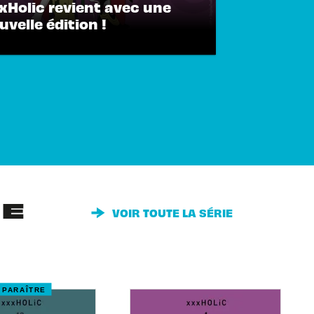
xHolic revient avec une
uvelle édition !
IE
VOIR TOUTE LA SÉRIE
 PARAÎTRE