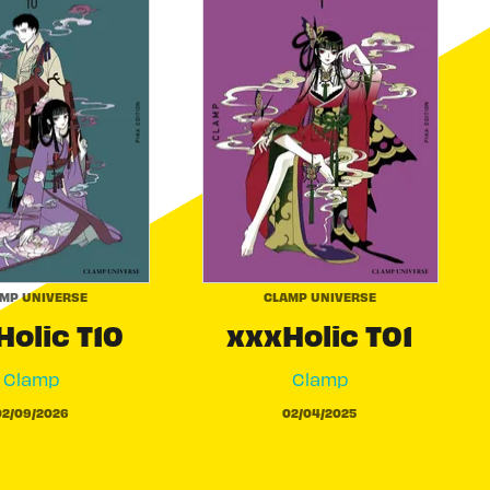
MP UNIVERSE
CLAMP UNIVERSE
olic T10
xxxHolic T01
Clamp
Clamp
02/09/2026
02/04/2025