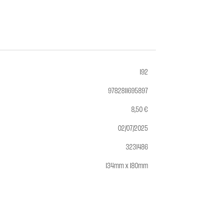
192
9782811695897
8,50 €
02/07/2025
3231486
134mm x 180mm