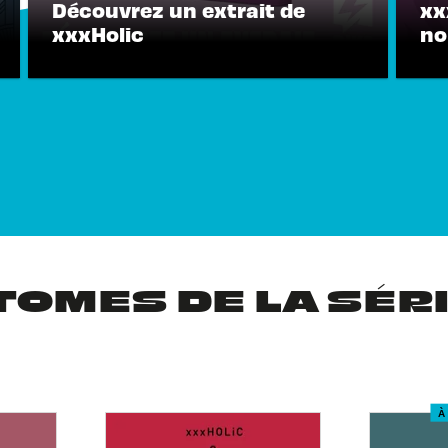
Découvrez un extrait de
xx
xxxHolic
no
TOMES DE LA SÉR
À