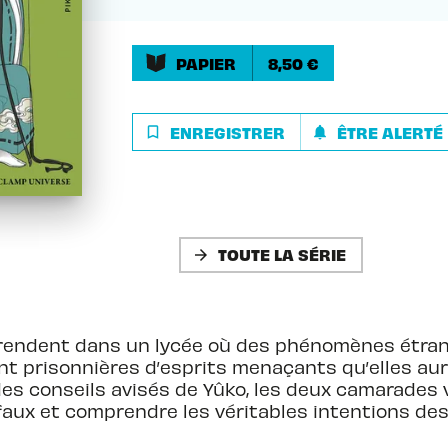
PAPIER
8,50 €
ENREGISTRER
ÊTRE ALERTÉ
bookmark_border
notifications
TOUTE LA SÉRIE
arrow_forward
rendent dans un lycée où des phénomènes étrang
nt prisonnières d’esprits menaçants qu’elles aurai
des conseils avisés de Yûko, les deux camarades 
 faux et comprendre les véritables intentions de