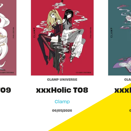
CLAMP UNIVERSE
CLA
T09
xxxHolic T08
xxxH
Clamp
06/05/2026