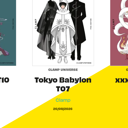
CLAMP UNIVERSE
C
T10
Tokyo Babylon
xxx
T07
Clamp
26/08/2026