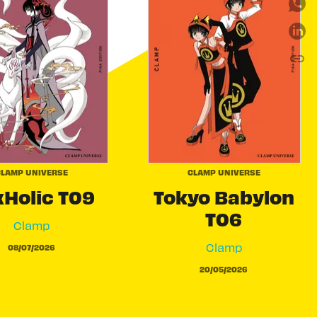
link
C
LAMP UNIVERSE
CLAMP UNIVERSE
Holic T09
Tokyo Babylon
T06
Clamp
Clamp
08/07/2026
20/05/2026