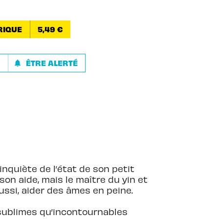
RIQUE
5,49 €
R
ÊTRE ALERTÉ
notifications
nquiète de l’état de son petit
on aide, mais le maître du yin et
ussi, aider des âmes en peine.
sublimes qu’incontournables