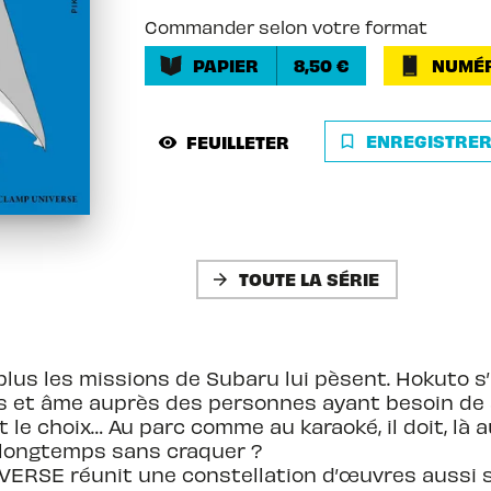
Commander selon votre format
PAPIER
8,50 €
NUMÉ
ENREGISTRE
FEUILLETER
bookmark_border
visibility
TOUTE LA SÉRIE
arrow_forward
lus les missions de Subaru lui pèsent. Hokuto s’i
ps et âme auprès des personnes ayant besoin de s
 le choix… Au parc comme au karaoké, il doit, là a
e longtemps sans craquer ?
IVERSE réunit une constellation d’œuvres aussi 