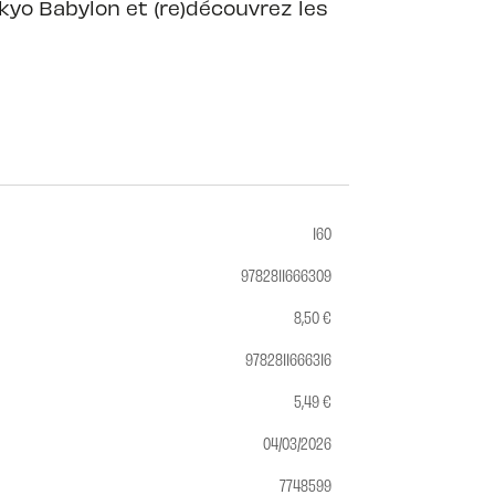
kyo Babylon et (re)découvrez les
160
9782811666309
8,50 €
9782811666316
5,49 €
04/03/2026
7748599