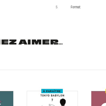
5
Format
Z AIMER...
À PARAÎTRE