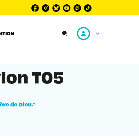
personn
keyboard_arrow_down
DITION
search
lon T05
ère de Dieu."