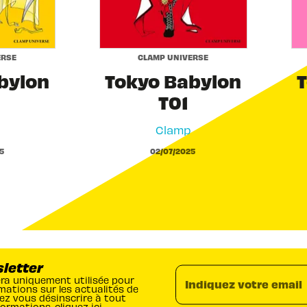
ERSE
CLAMP UNIVERSE
bylon
Tokyo Babylon
T
T01
Clamp
5
02/07/2025
sletter
era uniquement utilisée pour
Indiquez votre email
mations sur les actualités de
ez vous désinscrire à tout
formations,
cliquez ici
.