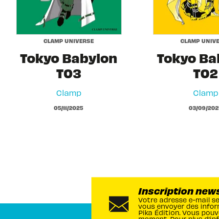
CLAMP UNIVERSE
CLAMP UNIV
Tokyo Babylon
Tokyo Ba
T03
T02
Clamp
Clamp
05/11/2025
03/09/202
Inscription new
Votre adresse e-mail s
vous envoyer des infor
Pika Édition. Vous pouv
moment. Pour plus d’in