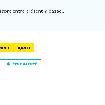
sabre entre présent & passé...
IQUE
4,49 €
R
ÊTRE ALERTÉ
notifications