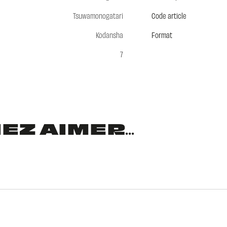
Tsuwamonogatari
Code article
Kodansha
Format
7
Z AIMER...