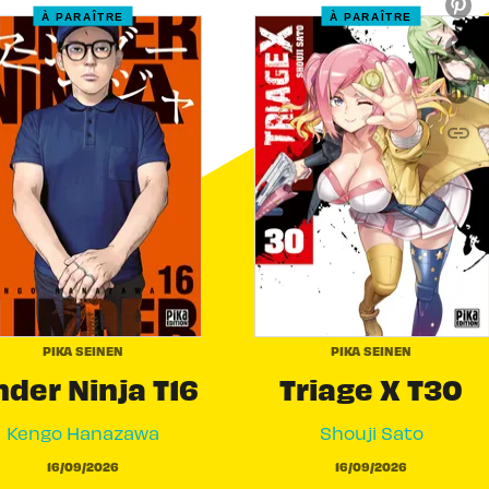
À PARAÎTRE
À PARAÎTRE
link
C
PIKA SEINEN
PIKA SEINEN
der Ninja T16
Triage X T30
Kengo Hanazawa
Shouji Sato
16/09/2026
16/09/2026