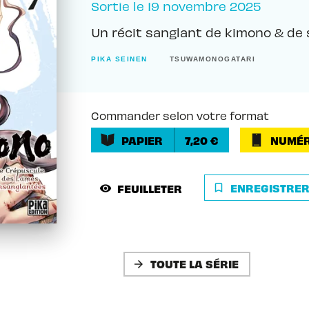
Sortie le
19 novembre 2025
Un récit sanglant de kimono & de 
PIKA SEINEN
TSUWAMONOGATARI
Commander selon votre format
PAPIER
7,20 €
NUMÉR
ENREGISTRE
FEUILLETER
bookmark_border
visibility
TOUTE LA SÉRIE
arrow_forward