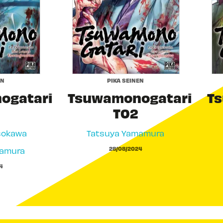
EN
PIKA SEINEN
ogatari
Tsuwamonogatari
T
T02
sokawa
Tatsuya Yamamura
28/08/2024
mamura
4