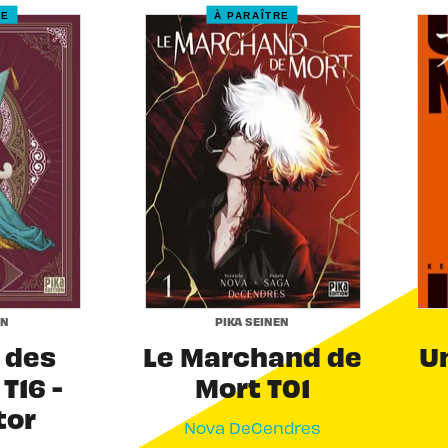
RE
À PARAÎTRE
EN
PIKA SEINEN
r des
Le Marchand de
Un
T16 -
Mort T01
tor
Nova DeCendres