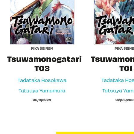
PIKA SEINEN
PIKA SEIN
Tsuwamonogatari
Tsuwamon
T03
T01
Tadataka Hosokawa
Tadataka Ho
Tatsuya Yamamura
Tatsuya Ya
06/11/2024
02/05/202