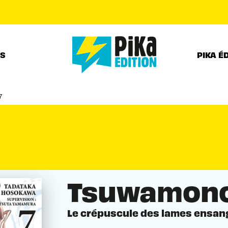
PIED DE PAGE
RS
PIKA É
7
Tsuwamono
Le crépuscule des lames ensan