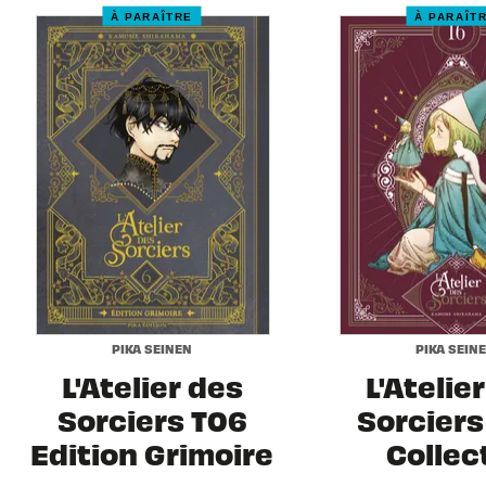
À PARAÎTRE
À PARAÎT
PIKA SEINEN
PIKA SEIN
L'Atelier des
L'Atelie
Sorciers T06
Sorciers 
Edition Grimoire
Collec