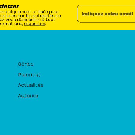
sletter
era uniquement utilisée pour
Indiquez votre email
mations sur les actualités de
ez vous désinscrire à tout
formations,
cliquez ici
.
RUBRIQUES
Séries
Planning
Actualités
Auteurs