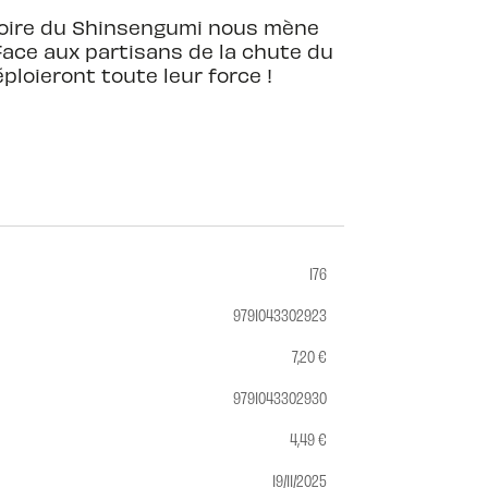
stoire du Shinsengumi nous mène
 ! Face aux partisans de la chute du
ploieront toute leur force !
176
9791043302923
7,20 €
9791043302930
4,49 €
19/11/2025