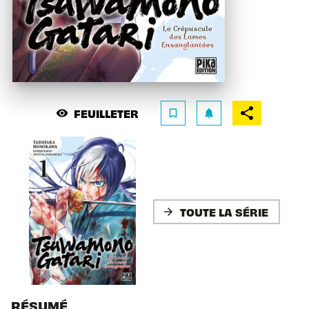
FEUILLETER
visibility
bookmark_border
notifications
TOUTE LA SÉRIE
arrow_forward
RÉSUMÉ