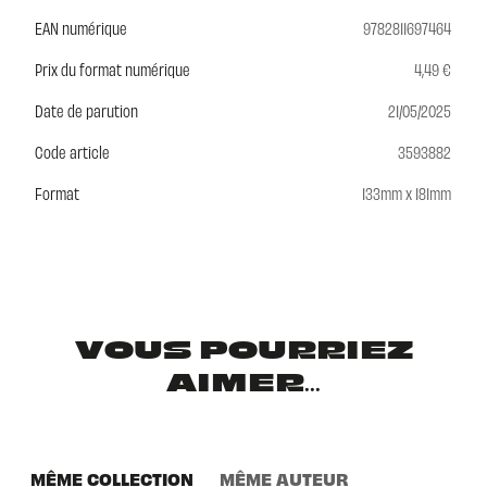
EAN numérique
9782811697464
Prix du format numérique
4,49 €
Date de parution
21/05/2025
Code article
3593882
Format
133mm x 181mm
VOUS POURRIEZ
AIMER...
MÊME COLLECTION
MÊME AUTEUR