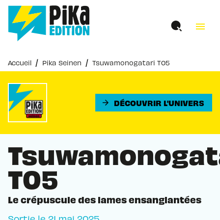
MENU
RECHERCHE
CONTENU
menu
PIED DE PAGE
/
/
Accueil
Pika Seinen
Tsuwamonogatari T05
DÉCOUVRIR L'UNIVERS
arrow_forward
Tsuwamonogat
T05
Le crépuscule des lames ensanglantées
Sortie le
21 mai 2025