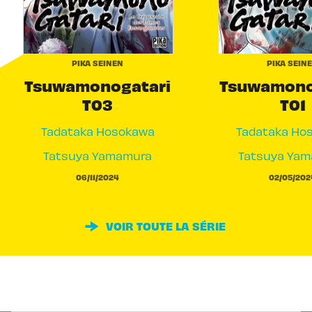
PIKA SEINEN
PIKA SEIN
Tsuwamonogatari
Tsuwamono
T03
T01
Tadataka Hosokawa
Tadataka Ho
Tatsuya Yamamura
Tatsuya Ya
06/11/2024
02/05/202
VOIR TOUTE LA SÉRIE