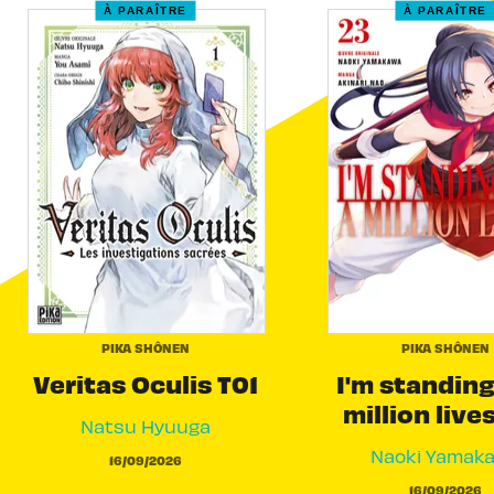
À PARAÎTRE
À PARAÎTRE
PIKA SHÔNEN
PIKA SHÔNEN
Veritas Oculis T01
I'm standing
million live
Natsu Hyuuga
Naoki Yamak
16/09/2026
16/09/2026