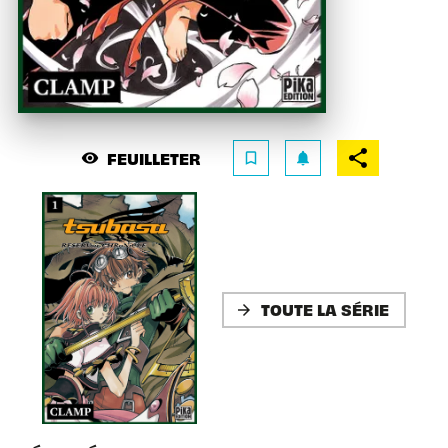
FEUILLETER
visibility
bookmark_border
notifications
TOUTE LA SÉRIE
arrow_forward