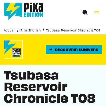
MENU
RECHERCHE
CONTENU
menu
PIED DE PAGE
/
/
Accueil
Pika Shônen
Tsubasa Reservoir Chronicle T08
DÉCOUVRIR L'UNIVERS
arrow_forward
Tsubasa
Reservoir
Chronicle T08