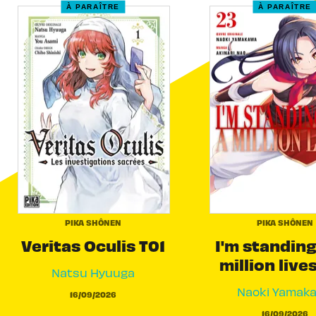
À PARAÎTRE
À PARAÎTRE
PIKA SHÔNEN
PIKA SHÔNEN
Veritas Oculis T01
I'm standing
million live
Natsu Hyuuga
Naoki Yamak
16/09/2026
16/09/2026