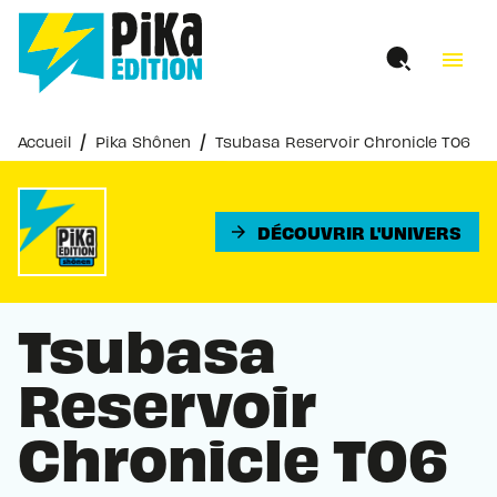
MENU
RECHERCHE
CONTENU
menu
PIED DE PAGE
/
/
Accueil
Pika Shônen
Tsubasa Reservoir Chronicle T06
DÉCOUVRIR L'UNIVERS
arrow_forward
Tsubasa
Reservoir
Chronicle T06