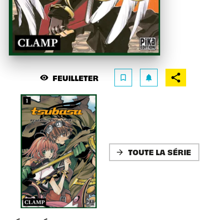
FEUILLETER
visibility
bookmark_border
notifications
TOUTE LA SÉRIE
arrow_forward