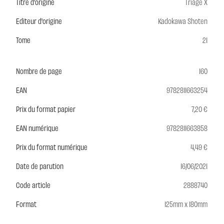
Titre d'origine
Triage X
Editeur d'origine
Kadokawa Shoten
Tome
21
Nombre de page
160
EAN
9782811663254
Prix du format papier
7,20 €
EAN numérique
9782811663858
Prix du format numérique
4,49 €
Date de parution
16/06/2021
Code article
2888740
Format
125mm x 180mm