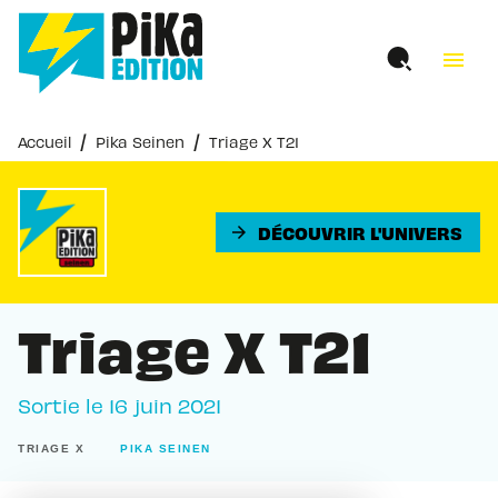
MENU
RECHERCHE
CONTENU
menu
PIED DE PAGE
/
/
Accueil
Pika Seinen
Triage X T21
DÉCOUVRIR L'UNIVERS
arrow_forward
Triage X T21
Sortie le
16 juin 2021
TRIAGE X
PIKA SEINEN