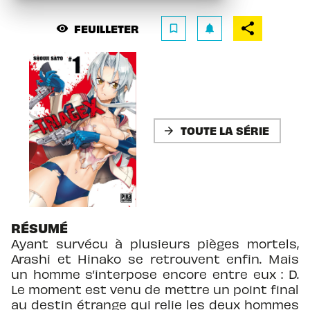
FEUILLETER
visibility
bookmark_border
notifications
TOUTE LA SÉRIE
arrow_forward
RÉSUMÉ
Ayant survécu à plusieurs pièges mortels,
Arashi et Hinako se retrouvent enfin. Mais
un homme s’interpose encore entre eux : D.
Le moment est venu de mettre un point final
au destin étrange qui relie les deux hommes