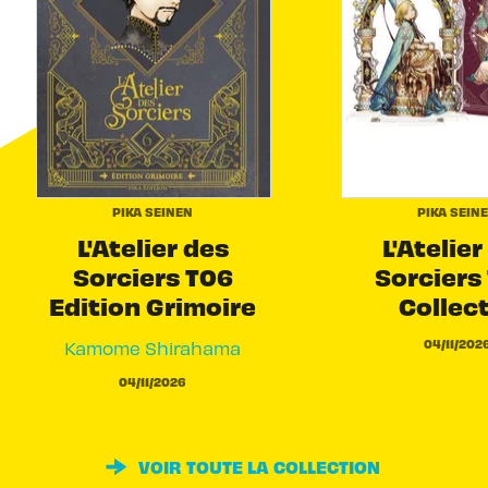
PIKA SEINEN
PIKA SEIN
L'Atelier des
L'Atelier
Sorciers T06
Sorciers 
Edition Grimoire
Collec
04/11/202
Kamome Shirahama
04/11/2026
VOIR TOUTE LA COLLECTION