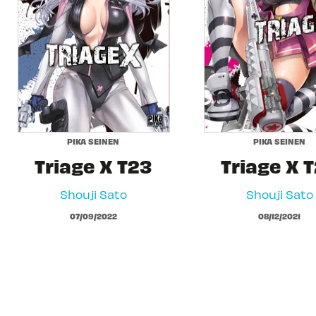
PIKA SEINEN
PIKA SEINEN
Triage X T23
Triage X 
Shouji Sato
Shouji Sato
07/09/2022
08/12/2021