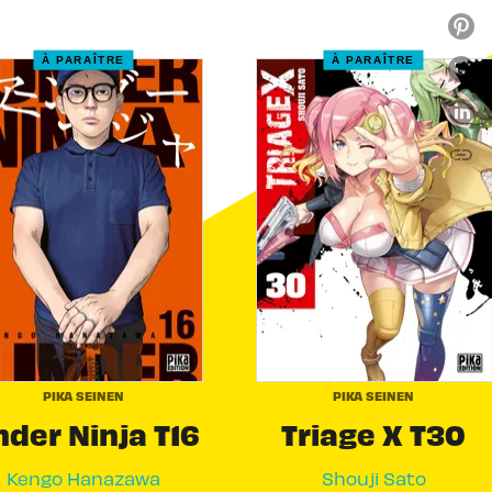
À PARAÎTRE
À PARAÎTRE
link
C
PIKA SEINEN
PIKA SEINEN
der Ninja T16
Triage X T30
Kengo Hanazawa
Shouji Sato