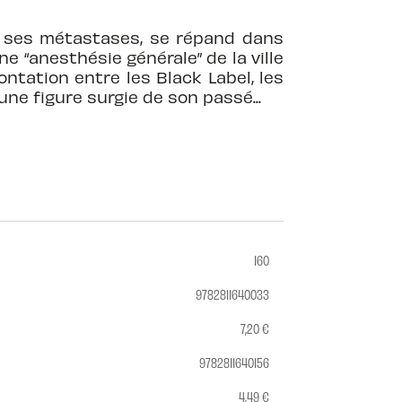
de ses métastases, se répand dans
ne “anesthésie générale” de la ville
ntation entre les Black Label, les
une figure surgie de son passé...
160
9782811640033
7,20 €
9782811640156
4,49 €