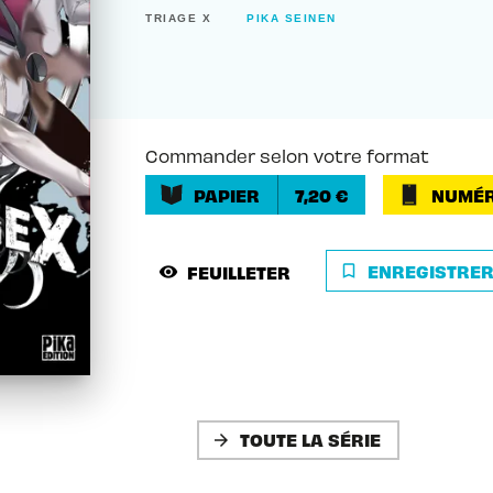
TRIAGE X
PIKA SEINEN
Commander selon votre format
PAPIER
7,20 €
NUMÉR
ENREGISTRE
FEUILLETER
bookmark_border
visibility
TOUTE LA SÉRIE
arrow_forward