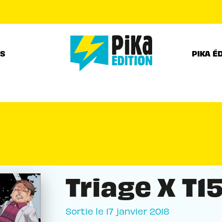
PIED DE PAGE
RS
PIKA É
Triage X T1
Sortie le
17 janvier 2018