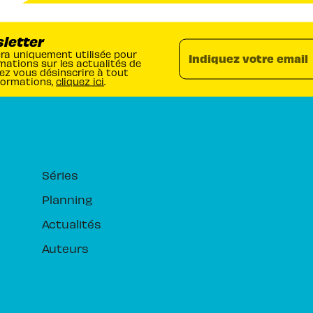
sletter
era uniquement utilisée pour
Indiquez votre email
mations sur les actualités de
ez vous désinscrire à tout
formations,
cliquez ici
.
RUBRIQUES
Séries
Planning
Actualités
Auteurs