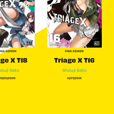
IKA SEINEN
PIKA SEINEN
age X T18
Triage X T16
ouji Sato
Shouji Sato
08/01/2020
11/07/2018