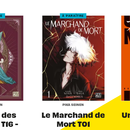
RE
À PARAÎTRE
EN
PIKA SEINEN
r des
Le Marchand de
Un
T16 -
Mort T01