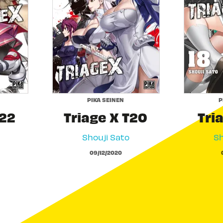
PIKA SEINEN
P
T22
Triage X T20
Tri
Shouji Sato
Sh
09/12/2020