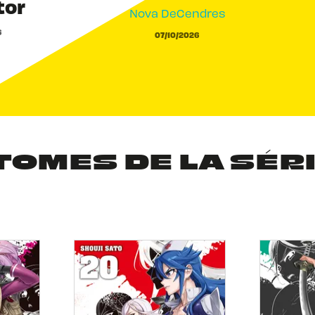
tor
Nova DeCendres
6
07/10/2026
TOMES DE LA SÉR