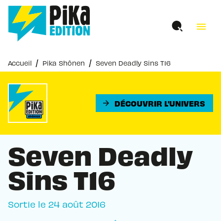
MENU
RECHERCHE
CONTENU
menu
PIED DE PAGE
/
/
Accueil
Pika Shônen
Seven Deadly Sins T16
DÉCOUVRIR L'UNIVERS
arrow_forward
Seven Deadly
Sins T16
Sortie le
24 août 2016