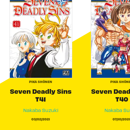
PIKA SHÔNEN
PIKA SHÔN
Seven Deadly Sins
Seven Dead
T41
T40
Nakaba Suzuki
Nakaba Su
03/02/2021
07/10/202