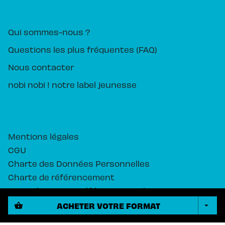
PIKA ÉDITION
Qui sommes-nous ?
Questions les plus fréquentes (FAQ)
Nous contacter
nobi nobi ! notre label jeunesse
Mentions légales
CGU
Charte des Données Personnelles
Charte de référencement
Paramétrez vos préférences cookies
ACHETER VOTRE FORMAT
shopping_basket
arrow_drop_down