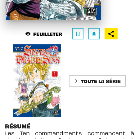
FEUILLETER
visibility
bookmark_border
notifications
TOUTE LA SÉRIE
arrow_forward
RÉSUMÉ
Les Ten commandments commencent à