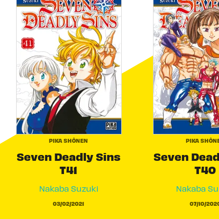
PIKA SHÔNEN
PIKA SHÔN
Seven Deadly Sins
Seven Dead
T41
T40
Nakaba Suzuki
Nakaba Su
03/02/2021
07/10/202