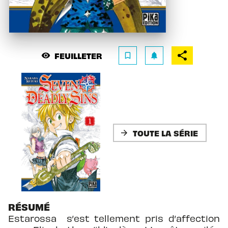
FEUILLETER
visibility
bookmark_border
notifications
TOUTE LA SÉRIE
arrow_forward
RÉSUMÉ
Estarossa s’est tellement pris d’affection