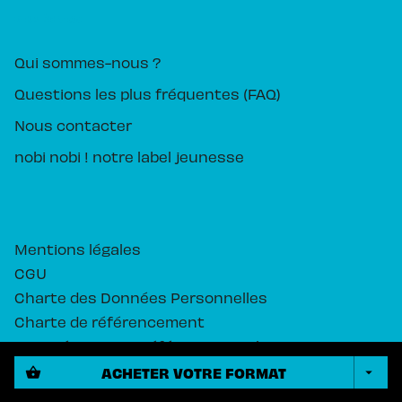
PIKA ÉDITION
Qui sommes-nous ?
Questions les plus fréquentes (FAQ)
Nous contacter
nobi nobi ! notre label jeunesse
Mentions légales
CGU
Charte des Données Personnelles
Charte de référencement
Paramétrez vos préférences cookies
ACHETER VOTRE FORMAT
shopping_basket
arrow_drop_down