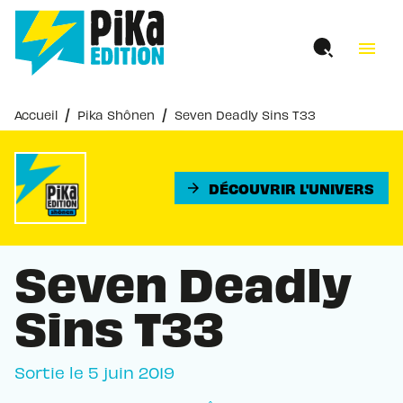
MENU
RECHERCHE
CONTENU
menu
PIED DE PAGE
/
/
Accueil
Pika Shônen
Seven Deadly Sins T33
DÉCOUVRIR L'UNIVERS
arrow_forward
Seven Deadly
Sins T33
Sortie le
5 juin 2019