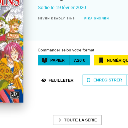
Sortie le
19 février 2020
SEVEN DEADLY SINS
PIKA SHÔNEN
Commander selon votre format
PAPIER
7,20 €
NUMÉRIQ
bookmark_border
ENREGISTRER
visibility
FEUILLETER
arrow_forward
TOUTE LA SÉRIE