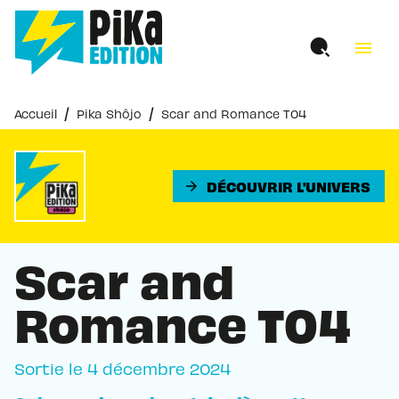
MENU
RECHERCHE
CONTENU
menu
PIED DE PAGE
/
/
Accueil
Pika Shôjo
Scar and Romance T04
DÉCOUVRIR L'UNIVERS
arrow_forward
Scar and
Romance T04
Sortie le
4 décembre 2024