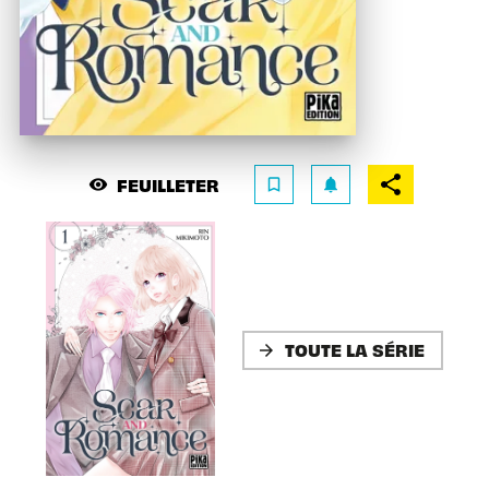
FEUILLETER
visibility
bookmark_border
notifications
TOUTE LA SÉRIE
arrow_forward