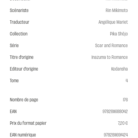
Scénariste
Rin Mikimoto
Traducteur
Angélique Mariet
Collection
Pika Shôjo
Série
Scar and Romance
Titre d'origine
Inazuma to Romance
Editeur d'origine
Kodansha
Tome
4
Nombre de page
176
EAN
9782811688042
Prix du format papier
7,20 €
EAN numérique
9782811691424