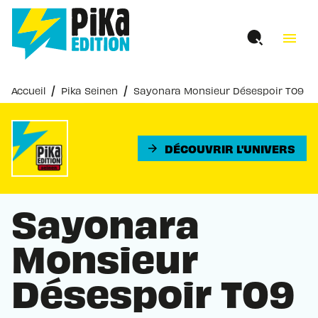
MENU
RECHERCHE
CONTENU
menu
PIED DE PAGE
/
/
Accueil
Pika Seinen
Sayonara Monsieur Désespoir T09
DÉCOUVRIR L'UNIVERS
arrow_forward
Sayonara
Monsieur
Désespoir T09