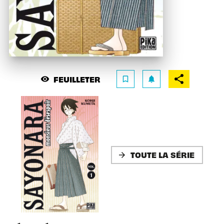
FEUILLETER
visibility
bookmark_border
notifications
TOUTE LA SÉRIE
arrow_forward