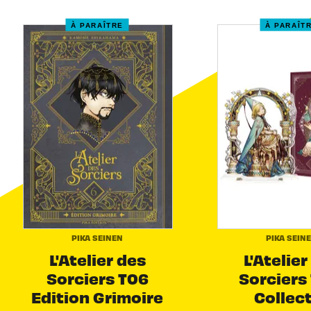
À PARAÎTRE
À PARAÎT
PIKA SEINEN
PIKA SEIN
L'Atelier des
L'Atelier
Sorciers T06
Sorciers 
Edition Grimoire
Collec