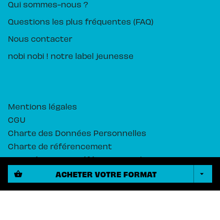
Qui sommes-nous ?
Questions les plus fréquentes (FAQ)
Nous contacter
nobi nobi ! notre label jeunesse
Mentions légales
CGU
Charte des Données Personnelles
Charte de référencement
Paramétrez vos préférences cookies
ACHETER VOTRE FORMAT
shopping_basket
arrow_drop_down
PIKA ÉDITION© 2026