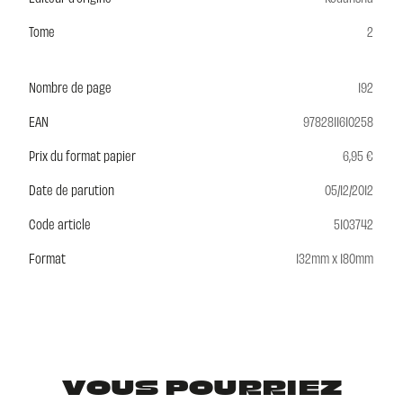
Tome
2
Nombre de page
192
EAN
9782811610258
Prix du format papier
6,95 €
Date de parution
05/12/2012
Code article
5103742
Format
132mm x 180mm
VOUS POURRIEZ