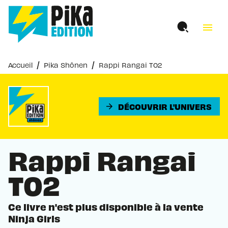
MENU
RECHERCHE
CONTENU
menu
PIED DE PAGE
/
/
Accueil
Pika Shônen
Rappi Rangai T02
DÉCOUVRIR L'UNIVERS
arrow_forward
Rappi Rangai
T02
Ce livre n'est plus disponible à la vente
Ninja Girls