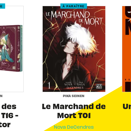
RE
À PARAÎTRE
EN
PIKA SEINEN
r des
Le Marchand de
Un
T16 -
Mort T01
tor
Nova DeCendres