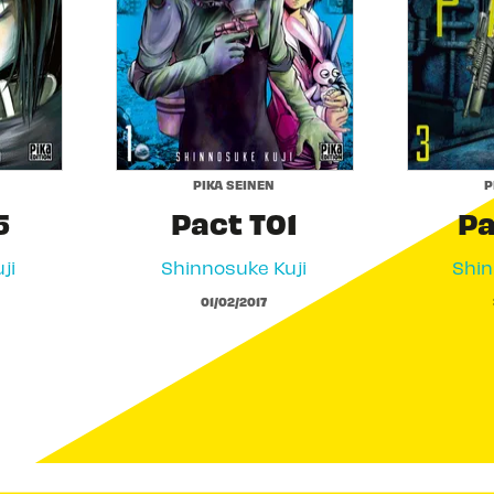
PIKA SEINEN
P
5
Pact T01
Pa
ji
Shinnosuke Kuji
Shin
01/02/2017