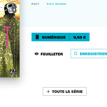
PACT
PIKA SEINEN
NUMÉRIQUE
4,49 €
ENREGISTRE
FEUILLETER
bookmark_border
visibility
TOUTE LA SÉRIE
arrow_forward