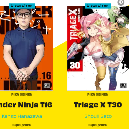
À PARAÎTRE
À PARAÎTRE
link
C
PIKA SEINEN
PIKA SEINEN
der Ninja T16
Triage X T30
Kengo Hanazawa
Shouji Sato
16/09/2026
16/09/2026