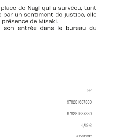
place de Nagi qui a survécu, tant
e par un sentiment de justice, elle
a présence de Misaki.
t son entrée dans le bureau du
192
9782811637330
9782811637330
4,49 €
16/08/2017