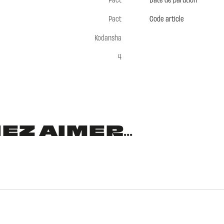
Pact
Code article
Kodansha
4
Z AIMER...