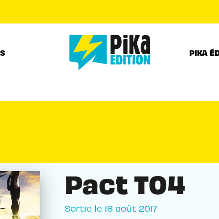
PIED DE PAGE
RS
PIKA É
Pact T04
Sortie le
16 août 2017