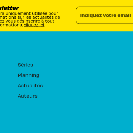
sletter
era uniquement utilisée pour
Indiquez votre email
mations sur les actualités de
ez vous désinscrire à tout
formations,
cliquez ici
.
RUBRIQUES
Séries
Planning
Actualités
Auteurs