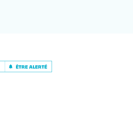
R
ÊTRE ALERTÉ
notifications