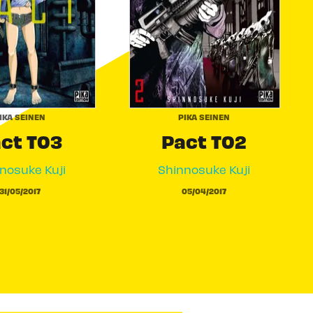
IKA SEINEN
PIKA SEINEN
ct T03
Pact T02
nosuke Kuji
Shinnosuke Kuji
31/05/2017
05/04/2017